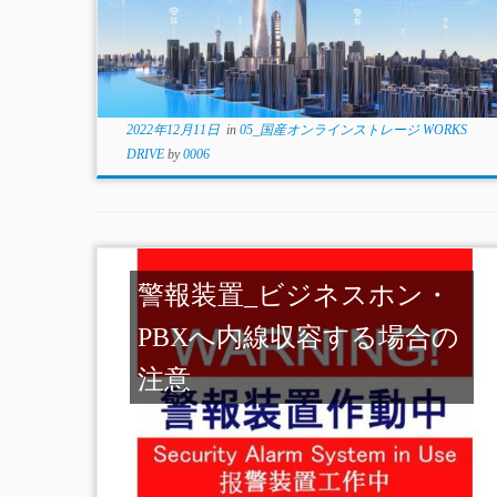
2022年12月11日
in
05_国産オンラインストレージ WORKS
DRIVE
by
0006
警報装置_ビジネスホン・
PBXへ内線収容する場合の
注意