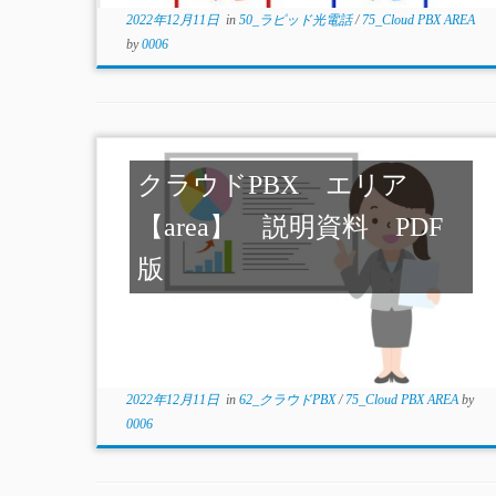
2022年12月11日
in
50_ラピッド光電話
/
75_Cloud PBX AREA
by
0006
クラウドPBX エリア
【area】 説明資料 PDF
版
2022年12月11日
in
62_クラウドPBX
/
75_Cloud PBX AREA
by
0006