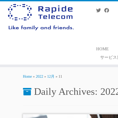
Skip
to
content
HOME
サービス
Home
»
2022
»
12月
»
11
Daily Archives:
20