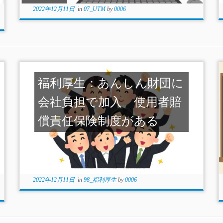
2022年12月11日
in
07_UTM
by
0006
福利厚生：あんしん財団に
会社負担で加入 使用者賠
償責任保険制度がある
2022年12月11日
in
98_福利厚生
by
0006