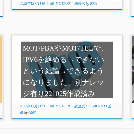
2022年12月11日
in
80_MOT/PBX 総合的
by
0006
MOT/PBXやMOT/TELで、
IPV6を絡める→できない
という結論→できるよう
になりました、別ナレッ
ジ有り221025作成済み
2022年12月11日
in
80_MOT/PBX 総合的
/
85_MOT/TEL全
般
by
0006