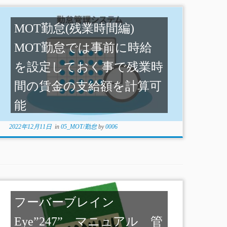
MOT勤怠(残業時間編)
MOT勤怠では事前に時給
を設定しておく事で残業時
間の賃金の支給額を計算可
能
2022年12月11日
in
05_MOT/勤怠
by
0006
フーバーブレイン
Eye”247” マニュアル 管