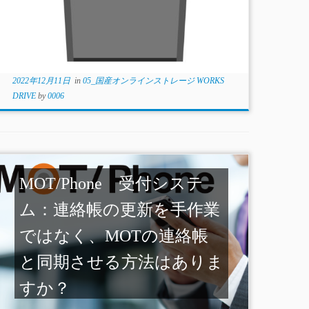
2022年12月11日
in
05_国産オンラインストレージ WORKS
DRIVE
by
0006
MOT/Phone 受付システ
ム：連絡帳の更新を手作業
ではなく、MOTの連絡帳
と同期させる方法はありま
すか？