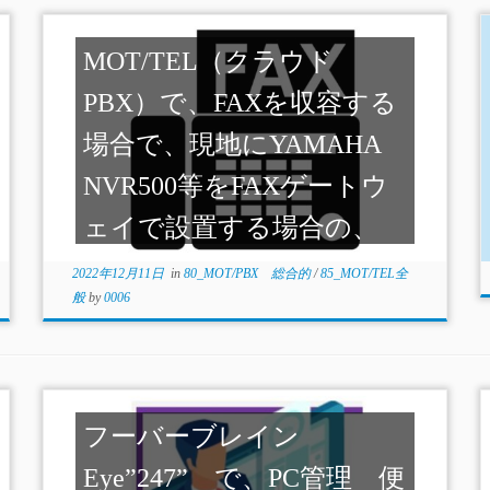
MOT/TEL（クラウド
PBX）で、FAXを収容する
場合で、現地にYAMAHA
NVR500等をFAXゲートウ
ェイで設置する場合の、
MOT/PBX（オンプレ）の
2022年12月11日
in
80_MOT/PBX 総合的
/
85_MOT/TEL全
般
by
0006
違い
フーバーブレイン
Eye”247” で、PC管理 便