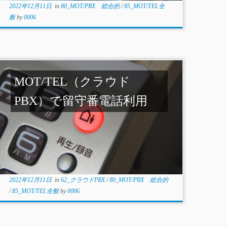
2022年12月11日
in
80_MOT/PBX 総合的
/
85_MOT/TEL全
般
by
0006
MOT/TEL（クラウド
PBX）で留守番電話利用
2022年12月11日
in
62_クラウドPBX
/
80_MOT/PBX 総合的
/
85_MOT/TEL全般
by
0006