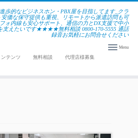
★進歩的なビジネスホン・PBX屋を目指してます_クラ
＋安価な保守提供も重視、リモートから派遣訪問も可
フォ内線も安心サポート、通信の力とDX支援で中小
えたいです★★★★無料相談 0800-170-5555 通話
録音お気軽にお問合せください
Menu
コンテンツ
無料相談
代理店様募集