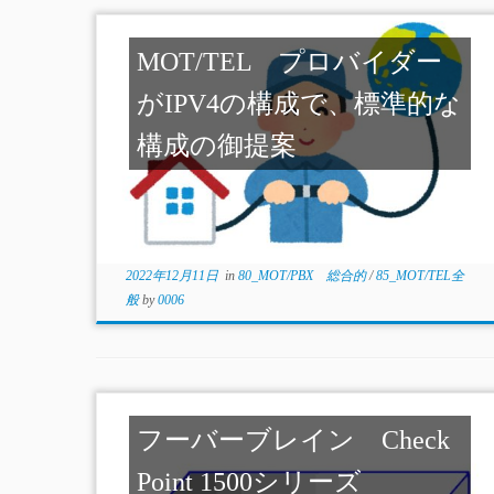
MOT/TEL プロバイダー
がIPV4の構成で、標準的な
構成の御提案
2022年12月11日
in
80_MOT/PBX 総合的
/
85_MOT/TEL全
般
by
0006
フーバーブレイン Check
Point 1500シリーズ