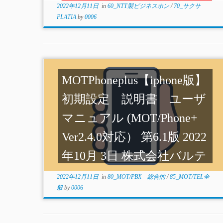
2022年12月11日
in
60_NTT製ビジネスホン
/
70_サクサ
PLATIA
by
0006
MOTPhoneplus【iphone版】
初期設定 説明書 ユーザ
マニュアル (MOT/Phone+
Ver2.4.0対応） 第6.1版 2022
年10月 3日 株式会社バルテ
ック
2022年12月11日
in
80_MOT/PBX 総合的
/
85_MOT/TEL全
般
by
0006