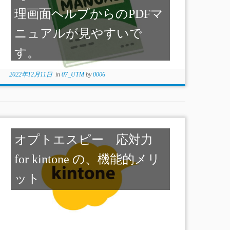
理画面ヘルプからのPDFマ
ニュアルが見やすいで
す。
2022年12月11日
in
07_UTM
by
0006
オプトエスピー 応対力
for kintone の、機能的メリ
ット