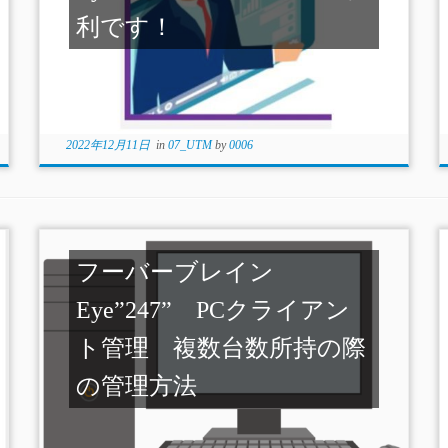
利です！
2022年12月11日
in
07_UTM
by
0006
フーバーブレイン
Eye”247” PCクライアン
ト管理 複数台数所持の際
の管理方法