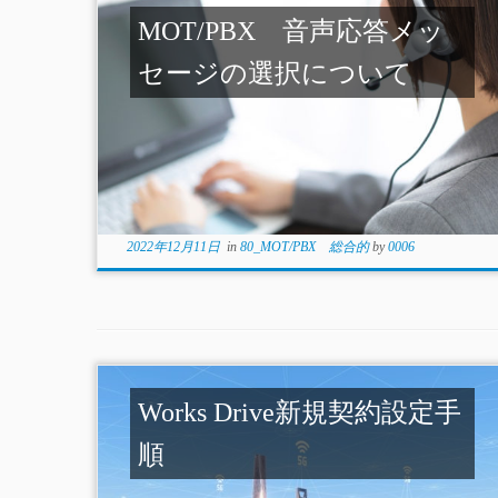
MOT/PBX 音声応答メッ
セージの選択について
2022年12月11日
in
80_MOT/PBX 総合的
by
0006
Works Drive新規契約設定手
順