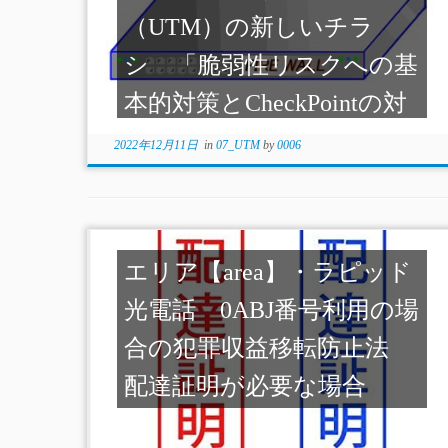
（UTM）の新しいチラ
シ 「脆弱性リスクへの基
本的対策とCheckPointの対
応状況」
2022年12月11日
in
07_UTM
by
0006
エリア【area】・ラピッド
光電話 0ABJ番号利用の場
合の犯罪収益移転防止法
配達証明が必要な場合