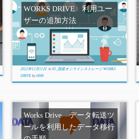
WORKS DRIVE 利用ユー
ザーの追加方法
2022年12月11日
in
05_国産オンラインストレージ WORKS
DRIVE
by
0006
Works Drive データ転送ツ
ールを利用したデータ移行
の手順