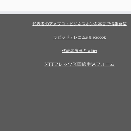
代表者のアメブロ：ビジネスホンを本音で情報発信
ラピッドテレコムのFacebook
代表者濱田のtwitter
NTTフレッツ光回線申込フォーム