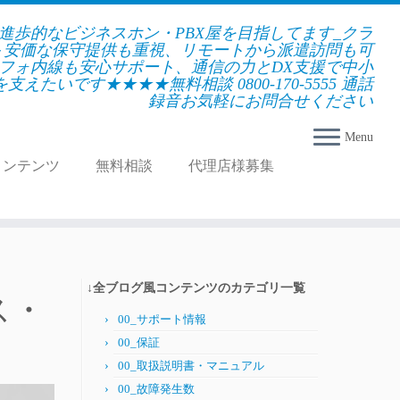
★進歩的なビジネスホン・PBX屋を目指してます_クラ
＋安価な保守提供も重視、リモートから派遣訪問も可
フォ内線も安心サポート、通信の力とDX支援で中小
えたいです★★★★無料相談 0800-170-5555 通話
録音お気軽にお問合せください
Menu
コンテンツ
無料相談
代理店様募集
↓全ブログ風コンテンツのカテゴリ一覧
ス・
00_サポート情報
00_保証
00_取扱説明書・マニュアル
00_故障発生数