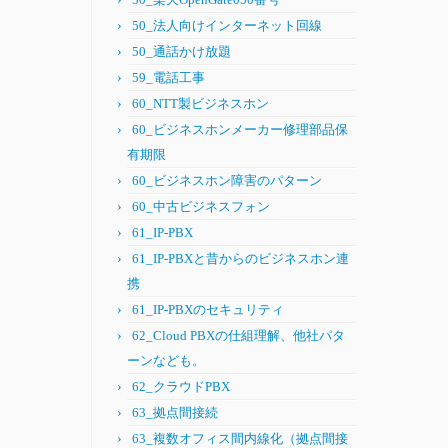
50_法人向けインターネット回線
50_通話かけ放題
59_電話工事
60_NTT製ビジネスホン
60_ビジネスホンメーカー修理部品保
有期限
60_ビジネスホン障害のパターン
60_中古ビジネスフォン
61_IP-PBX
61_IP-PBXと昔からのビジネスホン連
携
61_IP-PBXのセキュリティ
62_Cloud PBXの仕組理解、他社パタ
ーンなども。
62_クラウドPBX
63_拠点間接続
63_複数オフィス間内線化（拠点間接