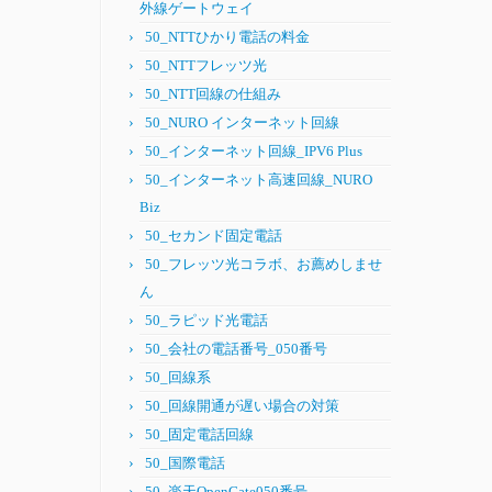
外線ゲートウェイ
50_NTTひかり電話の料金
50_NTTフレッツ光
50_NTT回線の仕組み
50_NURO インターネット回線
50_インターネット回線_IPV6 Plus
50_インターネット高速回線_NURO
Biz
50_セカンド固定電話
50_フレッツ光コラボ、お薦めしませ
ん
50_ラピッド光電話
50_会社の電話番号_050番号
50_回線系
50_回線開通が遅い場合の対策
50_固定電話回線
50_国際電話
50_楽天OpenGate050番号