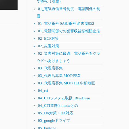
で移転（引越）
01_電気通信番号制度、電話関係の制
度
01_電話番号 0ABJ番号 名古屋052
01_電話関係での犯罪収益移転防止法
02_BCP対策
02_災害対策
02_災害対策に最適、電話番号をクラ
ウドへあげましょう
03_代理店募集
03_代理店募集 MOT/PBX
03_代理店募集 MOT/TEL中部地区
04_cti
04_CTIシステム取扱_BlueBean
04_CTI連携 kintoneとの
05_DX対策・DX対応
05_googleドライブ
05_kintone