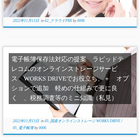
2022年11月13日
in
62_クラウドPBX
by
0006
電子帳簿保存法対応の提案 ラピッドテ
レコムのオンラインストレージサービ
ス WORKS DRIVEでお役立ち、＋ オプ
ションで追加 軽めの仕組みで更に良
く 、税務調査等のミニ知識（私見）
2022年11月13日
in
05_国産オンラインストレージ WORKS DRIVE
/
05_電子帳簿
by
0006