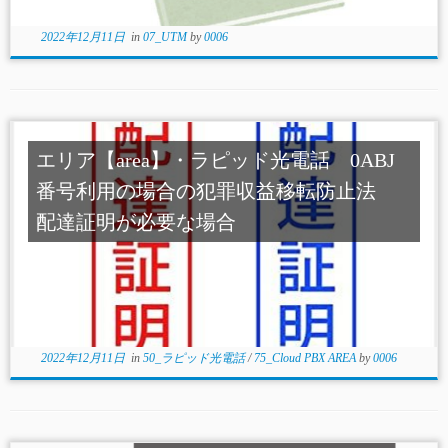
2022年12月11日
in
07_UTM
by
0006
エリア【area】・ラピッド光電話 0ABJ
番号利用の場合の犯罪収益移転防止法
配達証明が必要な場合
2022年12月11日
in
50_ラピッド光電話
/
75_Cloud PBX AREA
by
0006