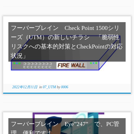
フーバーブレイン Check Point 1500シリ
ーズ（UTM）の新しいチラシ 「脆弱性
リスクへの基本的対策とCheckPointの対応
状況」
2022年12月11日
in
07_UTM
by
0006
フーバーブレイン Eye”247” で、PC管
理 便利です！