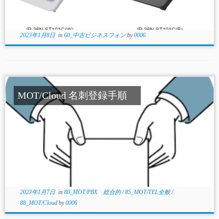
2023年1月8日
in
60_中古ビジネスフォン
by
0006
MOT/Cloud 名刺登録手順
2023年1月7日
in
80_MOT/PBX 総合的
/
85_MOT/TEL全般
/
88_MOT/Cloud
by
0006