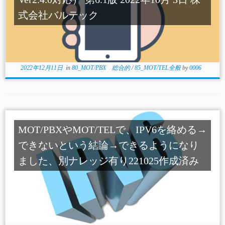
式会社バルテック
2022年12月11日
in
80_MOT/PBX 総合的
/
85_MOT/TEL全般
by
0006
MOT/PBXやMOT/TELで、IPV6を絡める→
できないという結論→できるようになり
ました、別ナレッジ有り221025作成済み