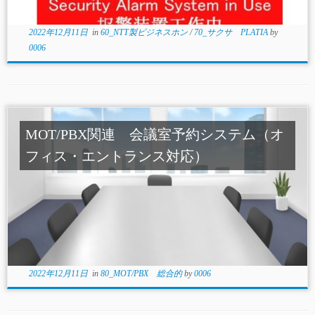
2022年12月11日
in
60_NTT製ビジネスホン
/
70_サクサ PLATIA
by
0006
MOT/PBX関連 会議室予約システム（オ
フィス・エントランス対応）
2022年12月11日
in
80_MOT/PBX 総合的
by
0006