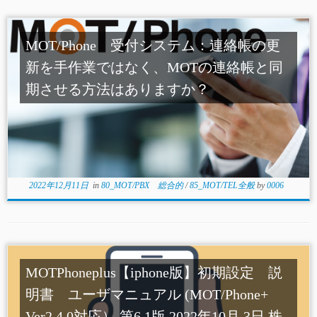
MOT/Phone 受付システム：連絡帳の更
新を手作業ではなく、MOTの連絡帳と同
期させる方法はありますか？
2022年12月11日
in
80_MOT/PBX 総合的
/
85_MOT/TEL全般
by
0006
MOTPhoneplus【iphone版】初期設定 説
明書 ユーザマニュアル (MOT/Phone+
Ver2.4.0対応） 第6.1版 2022年10月 3日 株