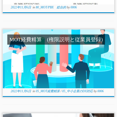
2022年11月6日
in
80_MOT/PBX 総合的
by
0006
MOT経費精算 (権限説明と従業員登録)
2022年11月6日
in
05_MOT経費精算
/
05_中小企業のDX対応
by
0006