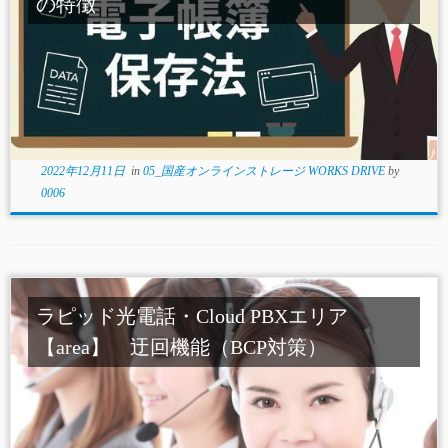
の特徴
2022年12月11日
in
05_国産オンラインストレージ WORKS DRIVE
by
0006
ラピッド光電話・Cloud PBXエリア
【area】 迂回機能（BCP対策）