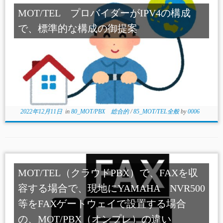
MOT/TEL プロバイダーがIPV4の構成
で、標準的な構成の御提案
2022年12月11日
in
80_MOT/PBX 総合的
/
85_MOT/TEL全般
by
0006
MOT/TEL（クラウドPBX）で、FAXを収
容する場合で、現地にYAMAHA NVR500
等をFAXゲートウェイで設置する場合
の、MOT/PBX（オンプレ）の違い