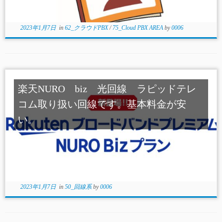
2023年1月7日
in
62_クラウドPBX
/
75_Cloud PBX AREA
by
0006
楽天NURO biz 光回線 ラピッドテレ
コム取り扱い回線です。基本料金が安
い。
2023年1月7日
in
50_回線系
by
0006