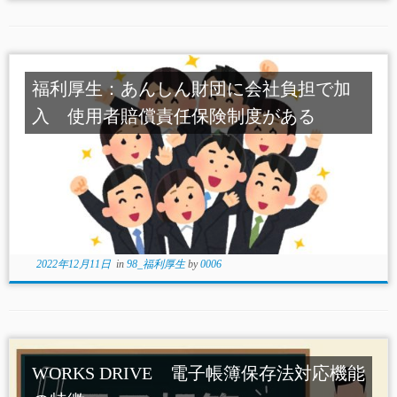
福利厚生：あんしん財団に会社負担で加
入 使用者賠償責任保険制度がある
2022年12月11日
in
98_福利厚生
by
0006
WORKS DRIVE 電子帳簿保存法対応機能