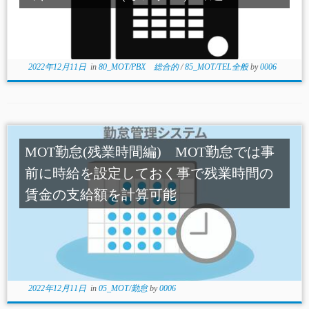
2022年12月11日
in
80_MOT/PBX 総合的
/
85_MOT/TEL全般
by
0006
MOT勤怠(残業時間編) MOT勤怠では事
前に時給を設定しておく事で残業時間の
賃金の支給額を計算可能
2022年12月11日
in
05_MOT/勤怠
by
0006