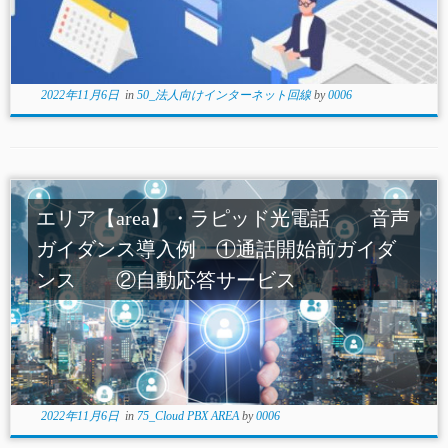
2022年11月6日
in
50_法人向けインターネット回線
by
0006
エリア【area】・ラピッド光電話 音声
ガイダンス導入例 ①通話開始前ガイダ
ンス ②自動応答サービス
2022年11月6日
in
75_Cloud PBX AREA
by
0006