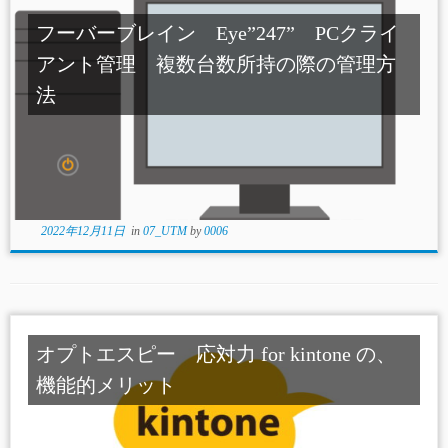
フーバーブレイン Eye”247” PCクライ
アント管理 複数台数所持の際の管理方
法
2022年12月11日
in
07_UTM
by
0006
オプトエスピー 応対力 for kintone の、
機能的メリット