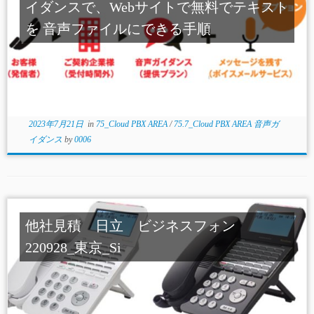
イダンスで、Webサイトで無料でテキスト
を 音声ファイルにできる手順
2023年7月21日
in
75_Cloud PBX AREA
/
75.7_Cloud PBX AREA 音声ガ
イダンス
by
0006
他社見積 日立 ビジネスフォン
220928_東京_Si