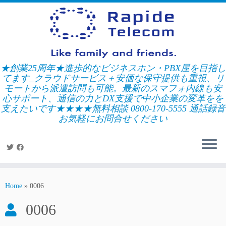
Skip
to
content
★創業25周年★進歩的なビジネスホン・PBX屋を目指し
てます_クラウドサービス＋安価な保守提供も重視、リ
モートから派遣訪問も可能。最新のスマフォ内線も安
心サポート、通信の力とDX支援で中小企業の変革をを
支えたいです★★★★無料相談 0800-170-5555 通話録音
お気軽にお問合せください
Home
»
0006
0006