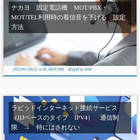
ナカヨ 固定電話機 MOT/PBX・
MOT/TEL利用時の着信音を下げる 設定
方法
2022年11月6日
in
80_MOT/PBX 総合的
by
0006
ラピッドインターネット接続サービス
（IIJベースのタイプ IPV4） 通信制
限 → 特にはされない