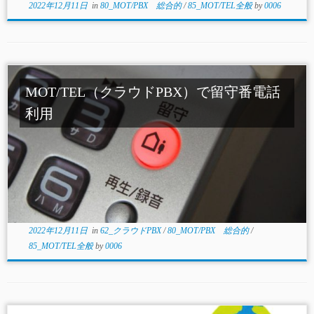
2022年12月11日
in
80_MOT/PBX 総合的
/
85_MOT/TEL全般
by
0006
MOT/TEL（クラウドPBX）で留守番電話
利用
2022年12月11日
in
62_クラウドPBX
/
80_MOT/PBX 総合的
/
85_MOT/TEL全般
by
0006