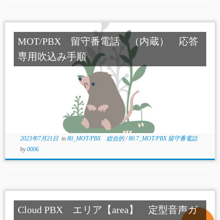
MOT/PBX 留守番電話 （内蔵） 応答
専用吹込み手順
2023年7月21日
in
80_MOT/PBX 総合的
/
80.7_MOT/PBX 留守番電話
by
0006
Cloud PBX エリア【area】 定型音声ガ