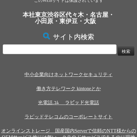
このWEBサイトは保護されています
本社東京渋谷区代々木・名古屋・
小田原・東伊豆・大阪
サイト内検索
検
索:
中小企業向けネットワークセキュリティ
働き方テレワーク kintoneとか
光電話.ｺﾑ ラピッド光電話
ラピッドテレコムのコーポレートサイト
オンラインストレージ 国産国内Serverで信頼のNTT様からの