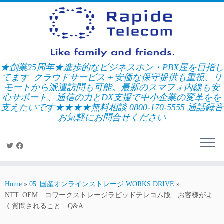
Skip
to
content
★創業25周年★進歩的なビジネスホン・PBX屋を目指し
てます_クラウドサービス＋安価な保守提供も重視、リ
モートから派遣訪問も可能。最新のスマフォ内線も安
心サポート、通信の力とDX支援で中小企業の変革をを
支えたいです★★★★無料相談 0800-170-5555 通話録音
お気軽にお問合せください
Home
»
05_国産オンラインストレージ WORKS DRIVE
»
NTT_OEM コワークストレージラピッドテレコム版 お客様がよ
く質問されること Q&A