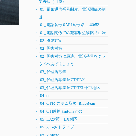
で移転（引越）
01_電気通信番号制度、電話関係の制
度
01_電話番号 0ABJ番号 名古屋052
01_電話関係での犯罪収益移転防止法
02_BCP対策
02_災害対策
02_災害対策に最適、電話番号をクラ
ウドへあげましょう
03_代理店募集
03_代理店募集 MOT/PBX
03_代理店募集 MOT/TEL中部地区
04_cti
04_CTIシステム取扱_BlueBean
04_CTI連携 kintoneとの
05_DX対策・DX対応
05_googleドライブ
05_kintone