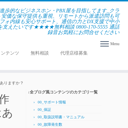
★進歩的なビジネスホン・PBX屋を目指してます_クラ
＋安価な保守提供も重視、リモートから派遣訪問も可
フォ内線も安心サポート、通信の力とDX支援で中小
えたいです★★★★無料相談 0800-170-5555 通話
録音お気軽にお問合せください
Menu
コンテンツ
無料相談
代理店様募集
はありますか？
↓全ブログ風コンテンツのカテゴリ一覧
手作
00_サポート情報
はあ
00_保証
00_取扱説明書・マニュアル
00_故障発生数