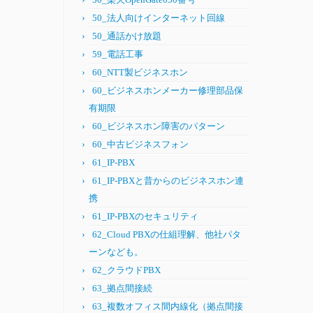
50_法人向けインターネット回線
50_通話かけ放題
59_電話工事
60_NTT製ビジネスホン
60_ビジネスホンメーカー修理部品保
有期限
60_ビジネスホン障害のパターン
60_中古ビジネスフォン
61_IP-PBX
61_IP-PBXと昔からのビジネスホン連
携
61_IP-PBXのセキュリティ
62_Cloud PBXの仕組理解、他社パタ
ーンなども。
62_クラウドPBX
63_拠点間接続
63_複数オフィス間内線化（拠点間接