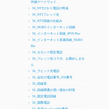
外線ゲートウェイ
50_NTTひかり電話の料金
50_NTTフレッツ光
50_NTT回線の仕組み
50_NURO インターネット回線
50_インターネット回線_IPV6 Plus
50_インターネット高速回線_NURO
Biz
50_セカンド固定電話
50_フレッツ光コラボ、お薦めしませ
ん
50_ラピッド光電話
50_会社の電話番号_050番号
50_回線系
50_回線開通が遅い場合の対策
50_固定電話回線
50_国際電話
50_楽天OpenGate050番号