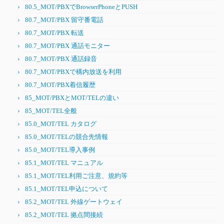
80.5_MOT/PBXでBrowserPhoneとPUSH
80.7_MOT/PBX 留守番電話
80.7_MOT/PBX 転送
80.7_MOT/PBX 通話モニター
80.7_MOT/PBX 通話録音
80.7_MOT/PBXで構内放送を利用
80.7_MOT/PBX着信履歴
85_MOT/PBXとMOT/TELの違い
85_MOT/TEL全般
85.0_MOT/TEL カタログ
85.0_MOT/TELの競合先情報
85.0_MOT/TEL導入事例
85.1_MOT/TEL マニュアル
85.1_MOT/TEL利用ご注意、規約等
85.1_MOT/TEL申込について
85.2_MOT/TEL 外線ゲートウェイ
85.2_MOT/TEL 拠点間接続