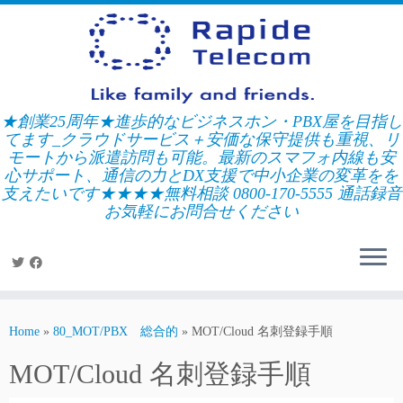
Skip
to
content
★創業25周年★進歩的なビジネスホン・PBX屋を目指し
てます_クラウドサービス＋安価な保守提供も重視、リ
モートから派遣訪問も可能。最新のスマフォ内線も安
心サポート、通信の力とDX支援で中小企業の変革をを
支えたいです★★★★無料相談 0800-170-5555 通話録音
お気軽にお問合せください
Home
»
80_MOT/PBX 総合的
»
MOT/Cloud 名刺登録手順
MOT/Cloud 名刺登録手順