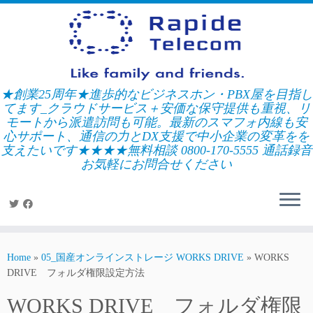
Skip
to
content
★創業25周年★進歩的なビジネスホン・PBX屋を目指し
てます_クラウドサービス＋安価な保守提供も重視、リ
モートから派遣訪問も可能。最新のスマフォ内線も安
心サポート、通信の力とDX支援で中小企業の変革をを
支えたいです★★★★無料相談 0800-170-5555 通話録音
お気軽にお問合せください
Home
»
05_国産オンラインストレージ WORKS DRIVE
»
WORKS
DRIVE フォルダ権限設定方法
WORKS DRIVE フォルダ権限