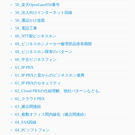
50_楽天OpenGate050番号
50_法人向けインターネット回線
50_通話かけ放題
59_電話工事
60_NTT製ビジネスホン
60_ビジネスホンメーカー修理部品保有期限
60_ビジネスホン障害のパターン
60_中古ビジネスフォン
61_IP-PBX
61_IP-PBXと昔からのビジネスホン連携
61_IP-PBXのセキュリティ
62_Cloud PBXの仕組理解、他社パターンなども。
62_クラウドPBX
63_拠点間接続
63_複数オフィス間内線化（拠点間接続）
64_FAX回線
64_PCソフトフォン