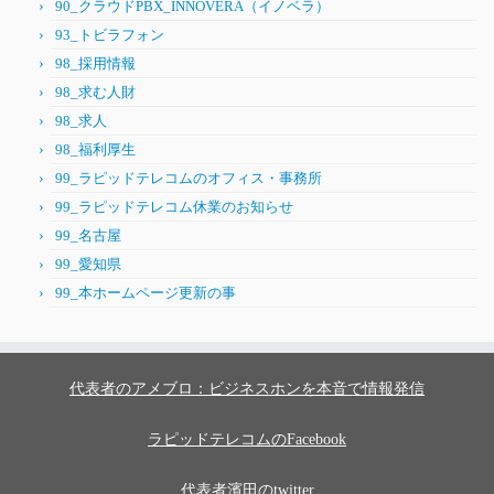
90_クラウドPBX_INNOVERA（イノベラ）
93_トビラフォン
98_採用情報
98_求む人財
98_求人
98_福利厚生
99_ラピッドテレコムのオフィス・事務所
99_ラピッドテレコム休業のお知らせ
99_名古屋
99_愛知県
99_本ホームページ更新の事
代表者のアメブロ：ビジネスホンを本音で情報発信
ラピッドテレコムのFacebook
代表者濱田のtwitter