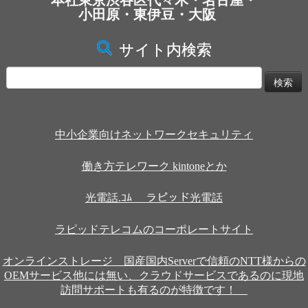
本社東京渋谷区代々木・名古屋・
小田原・東伊豆・大阪
サイト内検索
検
索:
中小企業向けネットワークセキュリティ
働き方テレワーク kintoneとか
光電話.ｺﾑ ラピッド光電話
ラピッドテレコムのコーポレートサイト
オンラインストレージ 国産国内Serverで信頼のNTT様からの
OEMサービス他には無い、クラウドサービスであるのに現地
訪問サポートも有るのが特徴です！