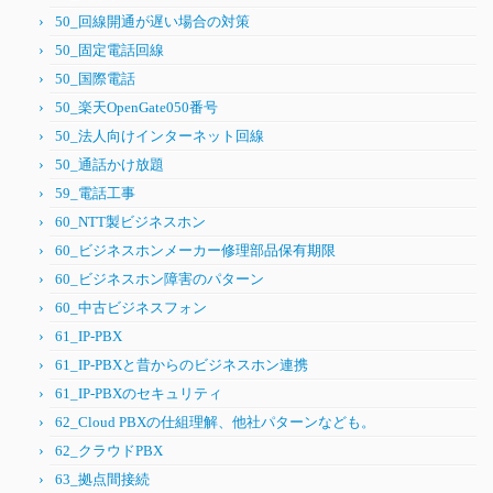
50_回線開通が遅い場合の対策
50_固定電話回線
50_国際電話
50_楽天OpenGate050番号
50_法人向けインターネット回線
50_通話かけ放題
59_電話工事
60_NTT製ビジネスホン
60_ビジネスホンメーカー修理部品保有期限
60_ビジネスホン障害のパターン
60_中古ビジネスフォン
61_IP-PBX
61_IP-PBXと昔からのビジネスホン連携
61_IP-PBXのセキュリティ
62_Cloud PBXの仕組理解、他社パターンなども。
62_クラウドPBX
63_拠点間接続