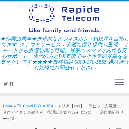
Skip
to
content
★創業25周年★進歩的なビジネスホン・PBX屋を目指し
てます_クラウドサービス＋安価な保守提供も重視、リ
モートから派遣訪問も可能。最新のスマフォ内線も安
心サポート、通信の力とDX支援で中小企業の変革をを
支えたいです★★★★無料相談 0800-170-5555 通話録音
お気軽にお問合せください
Home
»
75_Cloud PBX AREA
»
エリア【area】・ラピッド光電話
音声ガイダンス導入例 ①通話開始前ガイダンス ②自動応答サ
ービス