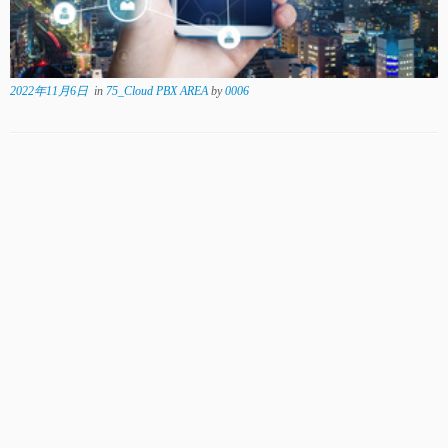
2022年11月6日
in
75_Cloud PBX AREA
by
0006