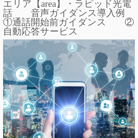
エリア【area】・ラピッド光電
話 音声ガイダンス導入例
①通話開始前ガイダンス ②
自動応答サービス