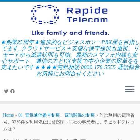
Skip
to
content
★創業25周年★進歩的なビジネスホン・PBX屋を目指し
てます_クラウドサービス＋安価な保守提供も重視、リ
モートから派遣訪問も可能。最新のスマフォ内線も安
心サポート、通信の力とDX支援で中小企業の変革をを
支えたいです★★★★無料相談 0800-170-5555 通話録音
お気軽にお問合せください
Home
»
01_電気通信番号制度、電話関係の制度
»
詐欺利用の電話番
号、3336件を利用停止に警察庁→11社の事業者に、ラピッドテレコ
ムは？