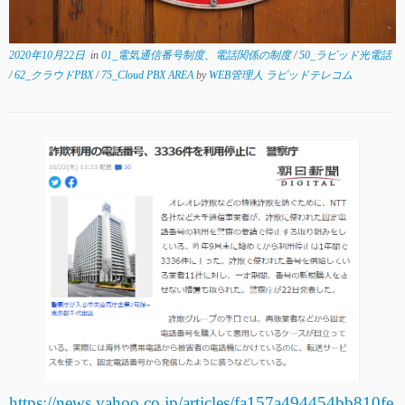
2020年10月22日
in
01_電気通信番号制度、電話関係の制度
/
50_ラピッド光電話
/
62_クラウドPBX
/
75_Cloud PBX AREA
by
WEB管理人 ラピッドテレコム
https://news.yahoo.co.jp/articles/fa157a494454bb810fe