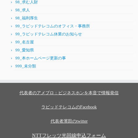
98_求む人財
98_求人
98_福利厚生
99_ラピッドテレコムのオフィス・事務所
99_ラピッドテレコム休業のお知らせ
99_名古屋
99_愛知県
99_本ホームページ更新の事
999_未分類
代表者のアメブロ：ビジネスホンを本音で情報発信
ラピッドテレコムのFacebook
代表者濱田のtwitter
NTTフレッツ光回線申込フォーム