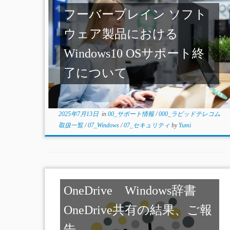
フーバーブレイン ソフト
ウェア製品における
Windows10 OSサポート終
了について
2025年7月13日
in
00_サポート情報
/
000_ラピッドテレコム
取扱一覧
/
07_Windows
/
07_セキュリティ
by
Yumi
OneDrive Windows辞書
OneDrive共有の結果、ご報
告