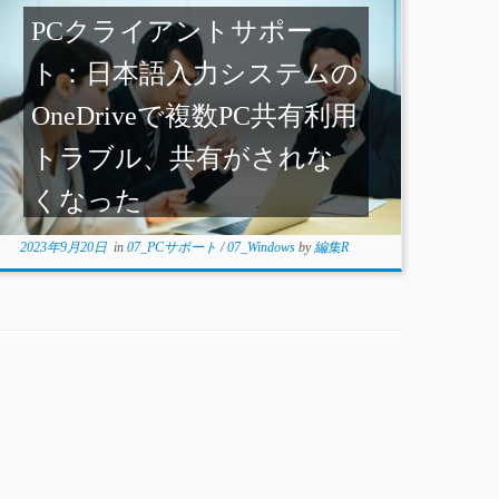
PCクライアントサポー
ト：日本語入力システムの
OneDriveで複数PC共有利用
トラブル、共有がされな
くなった
2023年9月20日
in
07_PCサポート
/
07_Windows
by
編集R