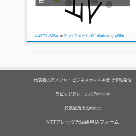
2023年8月28日
in
07_PCサポート
/
07_Windows
by
編集R
代表者のアメブロ：ビジネスホンを本音で情報発信
ラピッドテレコムのFacebook
代表者濱田のtwitter
NTTフレッツ光回線申込フォーム