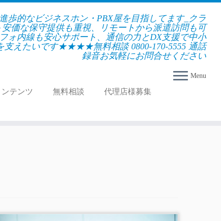
★進歩的なビジネスホン・PBX屋を目指してます_クラ
＋安価な保守提供も重視、リモートから派遣訪問も可
フォ内線も安心サポート、通信の力とDX支援で中小
えたいです★★★★無料相談 0800-170-5555 通話
録音お気軽にお問合せください
Menu
コンテンツ
無料相談
代理店様募集