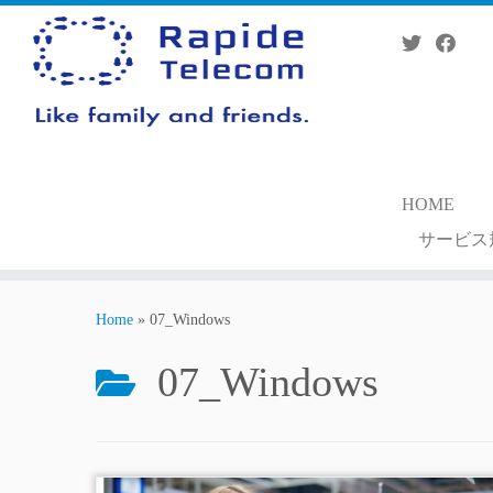
Skip
to
content
HOME
サービス
Home
»
07_Windows
07_Windows