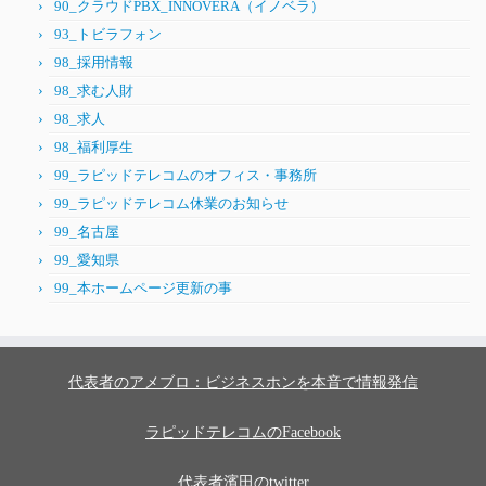
90_クラウドPBX_INNOVERA（イノベラ）
93_トビラフォン
98_採用情報
98_求む人財
98_求人
98_福利厚生
99_ラピッドテレコムのオフィス・事務所
99_ラピッドテレコム休業のお知らせ
99_名古屋
99_愛知県
99_本ホームページ更新の事
代表者のアメブロ：ビジネスホンを本音で情報発信
ラピッドテレコムのFacebook
代表者濱田のtwitter