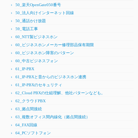
50_楽天OpenGate050番号
50_法人向けインターネット回線
50_通話かけ放題
59_電話工事
60_NTT製ビジネスホン
60_ビジネスホンメーカー修理部品保有期限
60_ビジネスホン障害のパターン
60_中古ビジネスフォン
61_IP-PBX
61_IP-PBXと昔からのビジネスホン連携
61_IP-PBXのセキュリティ
62_Cloud PBXの仕組理解、他社パターンなども。
62_クラウドPBX
63_拠点間接続
63_複数オフィス間内線化（拠点間接続）
64_FAX回線
64_PCソフトフォン