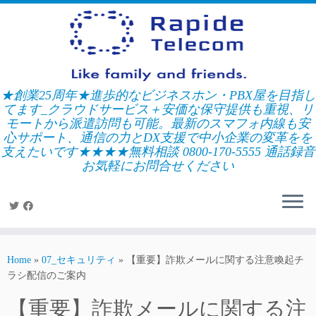
Skip
to
content
★創業25周年★進歩的なビジネスホン・PBX屋を目指し
てます_クラウドサービス＋安価な保守提供も重視、リ
モートから派遣訪問も可能。最新のスマフォ内線も安
心サポート、通信の力とDX支援で中小企業の変革をを
支えたいです★★★★無料相談 0800-170-5555 通話録音
お気軽にお問合せください
Home
»
07_セキュリティ
»
【重要】詐欺メールに関する注意喚起チ
ラシ配信のご案内
【重要】詐欺メールに関する注