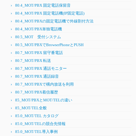
80.4_MOT/PBX 固定電話保留音
80.4_MOT/PBX 固定電話機(IP固定電話)
80.4_MOT/PBXの固定電話機で外線割付方法
80.4_MOT/PBX単独電話機
80.5_MOT 受付システム
80.5_MOT/PBXでBrowserPhoneとPUSH
80.7_MOT/PBX 留守番電話
80.7_MOT/PBX 転送
80.7_MOT/PBX 通話モニター
80.7_MOT/PBX 通話録音
80.7_MOT/PBXで構内放送を利用
80.7_MOT/PBX着信履歴
85_MOT/PBXとMOT/TELの違い
85_MOT/TEL全般
85.0_MOT/TEL カタログ
85.0_MOT/TELの競合先情報
85.0_MOT/TEL導入事例