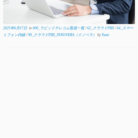
2025年6月17日
in
000_ラピッドテレコム取扱一覧
/
62_クラウドPBX
/
64_スマー
トフォン内線
/
90_クラウドPBX_INNOVERA（イノベラ）
by
Yumi