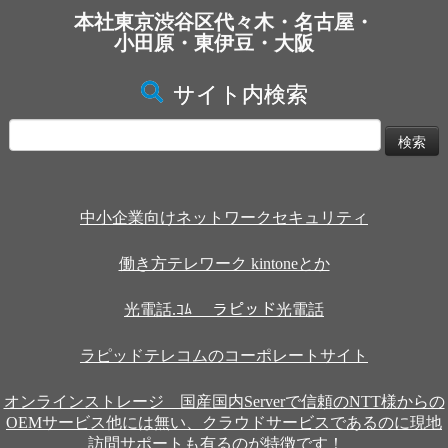
本社東京渋谷区代々木・名古屋・
小田原・東伊豆・大阪
サイト内検索
検
索:
中小企業向けネットワークセキュリティ
働き方テレワーク kintoneとか
光電話.ｺﾑ ラピッド光電話
ラピッドテレコムのコーポレートサイト
オンラインストレージ 国産国内Serverで信頼のNTT様からの
OEMサービス他には無い、クラウドサービスであるのに現地
訪問サポートも有るのが特徴です！