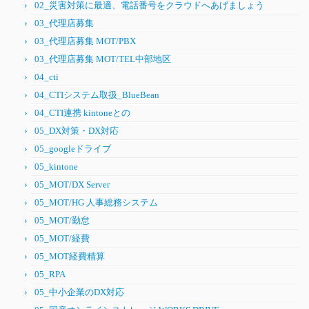
02_災害対策に最適、電話番号をクラウドへあげましょう
03_代理店募集
03_代理店募集 MOT/PBX
03_代理店募集 MOT/TEL中部地区
04_cti
04_CTIシステム取扱_BlueBean
04_CTI連携 kintoneとの
05_DX対策・DX対応
05_googleドライブ
05_kintone
05_MOT/DX Server
05_MOT/HG 人事総務システム
05_MOT/勤怠
05_MOT/経費
05_MOT経費精算
05_RPA
05_中小企業のDX対応