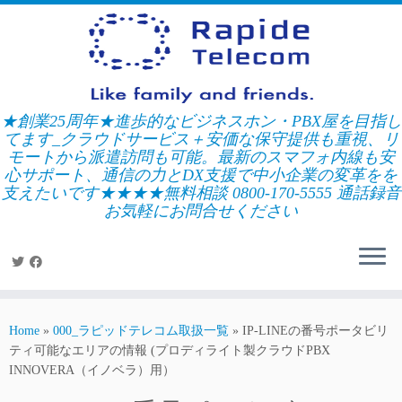
Skip
to
content
★創業25周年★進歩的なビジネスホン・PBX屋を目指し
てます_クラウドサービス＋安価な保守提供も重視、リ
モートから派遣訪問も可能。最新のスマフォ内線も安
心サポート、通信の力とDX支援で中小企業の変革をを
支えたいです★★★★無料相談 0800-170-5555 通話録音
お気軽にお問合せください
Home
»
000_ラピッドテレコム取扱一覧
»
IP-LINEの番号ポータビリ
ティ可能なエリアの情報 (プロディライト製クラウドPBX
INNOVERA（イノベラ）用）