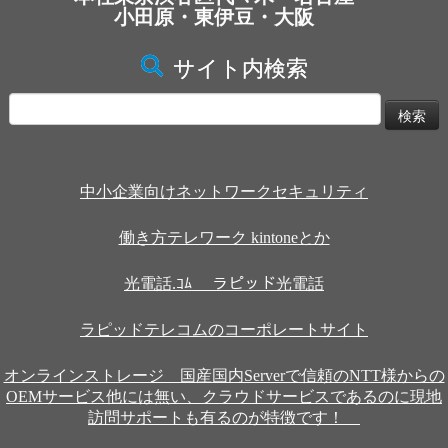
小田原・東伊豆・大阪
サイト内検索
検
索:
中小企業向けネットワークセキュリティ
働き方テレワーク kintoneとか
光電話.ｺﾑ ラピッド光電話
ラピッドテレコムのコーポレートサイト
オンラインストレージ 国産国内Serverで信頼のNTT様からの
OEMサービス他には無い、クラウドサービスであるのに現地
訪問サポートも有るのが特徴です！