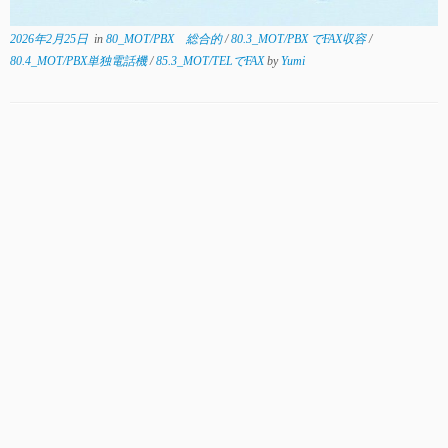
2026年2月25日
in
80_MOT/PBX 総合的
/
80.3_MOT/PBX でFAX収容
/
80.4_MOT/PBX単独電話機
/
85.3_MOT/TELでFAX
by
Yumi