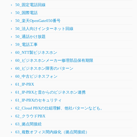
50_固定電話回線
50_国際電話
50_楽天OpenGate050番号
50_法人向けインターネット回線
50_通話かけ放題
59_電話工事
60_NTT製ビジネスホン
60_ビジネスホンメーカー修理部品保有期限
60_ビジネスホン障害のパターン
60_中古ビジネスフォン
61_IP-PBX
61_IP-PBXと昔からのビジネスホン連携
61_IP-PBXのセキュリティ
62_Cloud PBXの仕組理解、他社パターンなども。
62_クラウドPBX
63_拠点間接続
63_複数オフィス間内線化（拠点間接続）