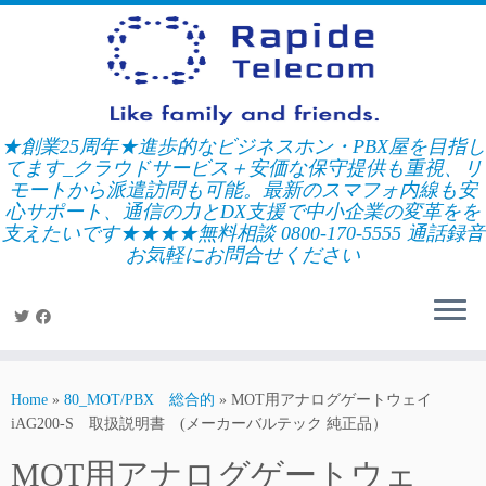
Skip
to
content
★創業25周年★進歩的なビジネスホン・PBX屋を目指し
てます_クラウドサービス＋安価な保守提供も重視、リ
モートから派遣訪問も可能。最新のスマフォ内線も安
心サポート、通信の力とDX支援で中小企業の変革をを
支えたいです★★★★無料相談 0800-170-5555 通話録音
お気軽にお問合せください
Home
»
80_MOT/PBX 総合的
»
MOT用アナログゲートウェイ
iAG200-S 取扱説明書 (メーカーバルテック 純正品）
MOT用アナログゲートウェ