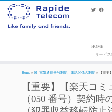
Skip
to
content
HOME
サービス
Home
»
01_電気通信番号制度、電話関係の制度
»
【重要
【重要】【楽天コミュ
（050 番号）契
（犯罪収益移転防止