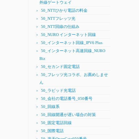
外線ゲートウェイ
50_NTTひかり電話の料金
50_NTTフレッツ光
50_NTT回線の仕組み
50_NURO インターネット回線
50_インターネット回線_IPV6 Plus
50_インターネット高速回線_NURO
Biz
50_セカンド固定電話
50_フレッツ光コラボ、お薦めしませ
ん
50_ラピッド光電話
50_会社の電話番号_050番号
50_回線系
50_回線開通が遅い場合の対策
50_固定電話回線
50_国際電話
50_楽天OpenGate050番号