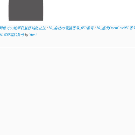
話関係での犯罪収益移転防止法
/
50_会社の電話番号_050番号
/
50_楽天OpenGate050
/TEL 050電話番号
by
Yumi