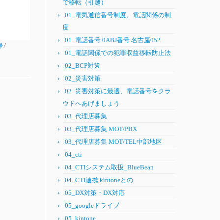
で移転（引越）
01_電気通信番号制度、電話関係の制
度
01_電話番号 0ABJ番号 名古屋052
番号
/
01_電話関係での犯罪収益移転防止法
02_BCP対策
02_災害対策
02_災害対策に最適、電話番号をクラ
ウドへあげましょう
03_代理店募集
03_代理店募集 MOT/PBX
03_代理店募集 MOT/TEL中部地区
04_cti
04_CTIシステム取扱_BlueBean
04_CTI連携 kintoneとの
05_DX対策・DX対応
05_googleドライブ
05_kintone