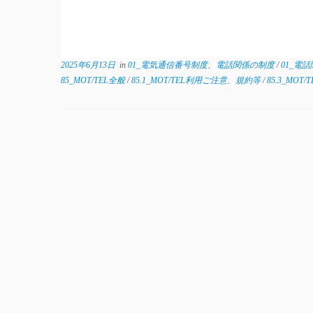
2025年6月13日
in
01_電気通信番号制度、電話関係の制度
/
01_電
85_MOT/TEL全般
/
85.1_MOT/TEL利用ご注意、規約等
/
85.3_MOT