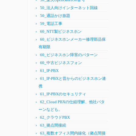
50_法人向けインターネット回線
50_通話かけ放題
59_電話工事
60_NTT製ビジネスホン
60_ビジネスホンメーカー修理部品保
有期限
60_ビジネスホン障害のパターン
60_中古ビジネスフォン
61_IP-PBX
61_IP-PBXと昔からのビジネスホン連
携
61_IP-PBXのセキュリティ
62_Cloud PBXの仕組理解、他社パタ
ーンなども。
62_クラウドPBX
63_拠点間接続
63_複数オフィス間内線化（拠点間接