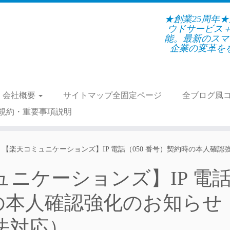
★創業25周年
ウドサービス
能。最新のスマ
企業の変革をを支
会社概要
サイトマップ全固定ページ
全ブログ風
規約・重要事項説明
】【楽天コミュニケーションズ】IP 電話（050 番号）契約時の本人確
ニケーションズ】IP 電
約時の本人確認強化のお知ら
法対応）