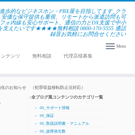
★進歩的なビジネスホン・PBX屋を目指してます_クラ
＋安価な保守提供も重視、リモートから派遣訪問も可
フォ内線も安心サポート、通信の力とDX支援で中小
えたいです★★★★無料相談 0800-170-5555 通話
録音お気軽にお問合せください
Menu
コンテンツ
無料相談
代理店様募集
認強化のお知らせ （犯罪収益移転防止法対応）
↓全ブログ風コンテンツのカテゴリ一覧
話
00_サポート情報
せ
00_保証
00_取扱説明書・マニュアル
00_故障発生数