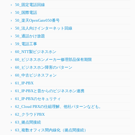
50_固定電話回線
50_国際電話
50_楽天OpenGate050番号
50_法人向けインターネット回線
50_通話かけ放題
59_電話工事
60_NTT製ビジネスホン
60_ビジネスホンメーカー修理部品保有期限
60_ビジネスホン障害のパターン
60_中古ビジネスフォン
61_IP-PBX
61_IP-PBXと昔からのビジネスホン連携
61_IP-PBXのセキュリティ
62_Cloud PBXの仕組理解、他社パターンなども。
62_クラウドPBX
63_拠点間接続
63_複数オフィス間内線化（拠点間接続）