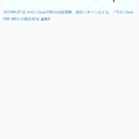
2023年6月7日
in
62_Cloud PBXの仕組理解、他社パターンなども。
/
75.0_Cloud
PBX AREA の競合先
by
編集R