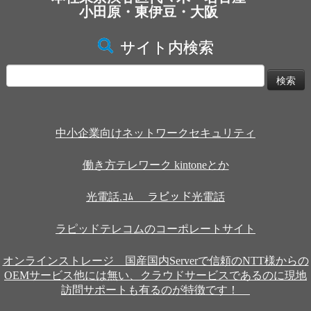
小田原・東伊豆・大阪
サイト内検索
検
索:
中小企業向けネットワークセキュリティ
働き方テレワーク kintoneとか
光電話.ｺﾑ ラピッド光電話
ラピッドテレコムのコーポレートサイト
オンラインストレージ 国産国内Serverで信頼のNTT様からの
OEMサービス他には無い、クラウドサービスであるのに現地
訪問サポートも有るのが特徴です！