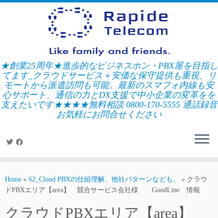
Skip
to
content
★創業25周年★進歩的なビジネスホン・PBX屋を目指し
てます_クラウドサービス＋安価な保守提供も重視、リ
モートから派遣訪問も可能。最新のスマフォ内線も安
心サポート、通信の力とDX支援で中小企業の変革をを
支えたいです★★★★無料相談 0800-170-5555 通話録音
お気軽にお問合せください
Home
»
62_Cloud PBXの仕組理解、他社パターンなども。
»
クラウ
ドPBXエリア【area】 競合サービス会社様 GoodLine 情報
クラウドPBXエリア【area】