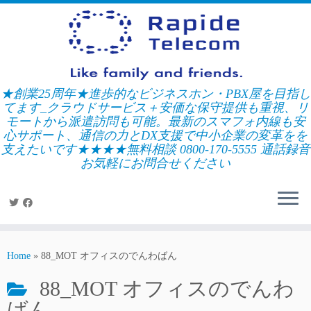
Skip
to
content
★創業25周年★進歩的なビジネスホン・PBX屋を目指し
てます_クラウドサービス＋安価な保守提供も重視、リ
モートから派遣訪問も可能。最新のスマフォ内線も安
心サポート、通信の力とDX支援で中小企業の変革をを
支えたいです★★★★無料相談 0800-170-5555 通話録音
お気軽にお問合せください
Home
»
88_MOT オフィスのでんわばん
88_MOT オフィスのでんわ
ばん