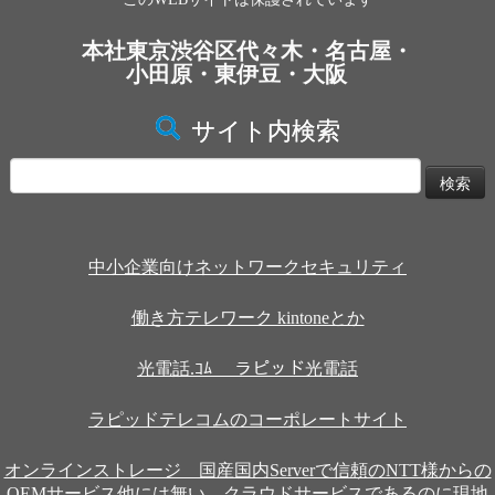
本社東京渋谷区代々木・名古屋・
小田原・東伊豆・大阪
サイト内検索
検
索:
中小企業向けネットワークセキュリティ
働き方テレワーク kintoneとか
光電話.ｺﾑ ラピッド光電話
ラピッドテレコムのコーポレートサイト
オンラインストレージ 国産国内Serverで信頼のNTT様からの
OEMサービス他には無い、クラウドサービスであるのに現地