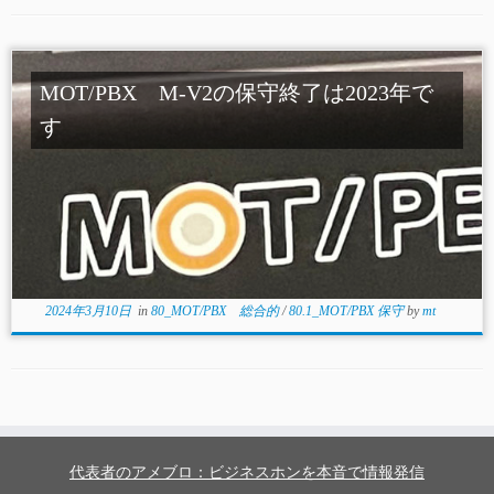
MOT/PBX M-V2の保守終了は2023年で
す
2024年3月10日
in
80_MOT/PBX 総合的
/
80.1_MOT/PBX 保守
by
mt
代表者のアメブロ：ビジネスホンを本音で情報発信