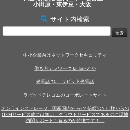
小田原・東伊豆・大阪
サイト内検索
検
索:
中小企業向けネットワークセキュリティ
働き方テレワーク kintoneとか
光電話.ｺﾑ ラピッド光電話
ラピッドテレコムのコーポレートサイト
オンラインストレージ 国産国内Serverで信頼のNTT様からの
OEMサービス他には無い、クラウドサービスであるのに現地
訪問サポートも有るのが特徴です！