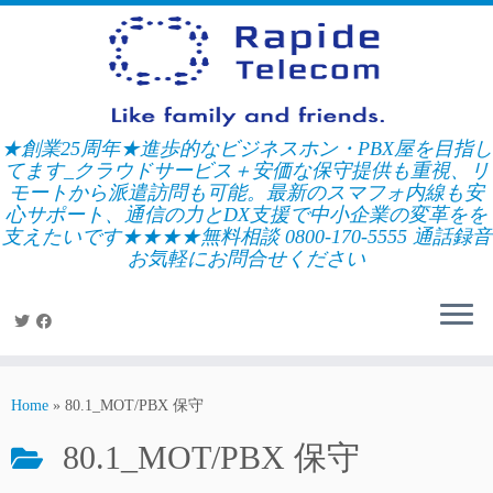
Skip
to
content
★創業25周年★進歩的なビジネスホン・PBX屋を目指し
てます_クラウドサービス＋安価な保守提供も重視、リ
モートから派遣訪問も可能。最新のスマフォ内線も安
心サポート、通信の力とDX支援で中小企業の変革をを
支えたいです★★★★無料相談 0800-170-5555 通話録音
お気軽にお問合せください
Home
»
80.1_MOT/PBX 保守
80.1_MOT/PBX 保守