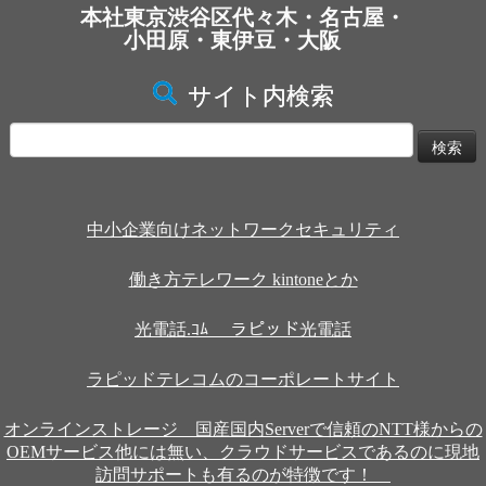
本社東京渋谷区代々木・名古屋・
小田原・東伊豆・大阪
サイト内検索
検
索:
中小企業向けネットワークセキュリティ
働き方テレワーク kintoneとか
光電話.ｺﾑ ラピッド光電話
ラピッドテレコムのコーポレートサイト
オンラインストレージ 国産国内Serverで信頼のNTT様からの
OEMサービス他には無い、クラウドサービスであるのに現地
訪問サポートも有るのが特徴です！