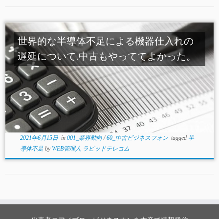
世界的な半導体不足による機器仕入れの
遅延について.中古もやっててよかった。
2021年6月15日
in
001_業界動向
/
60_中古ビジネスフォン
tagged
半
導体不足
by
WEB管理人 ラピッドテレコム