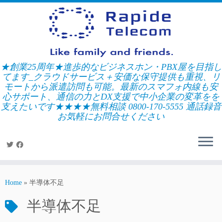
Skip
to
content
★創業25周年★進歩的なビジネスホン・PBX屋を目指し
てます_クラウドサービス＋安価な保守提供も重視、リ
モートから派遣訪問も可能。最新のスマフォ内線も安
心サポート、通信の力とDX支援で中小企業の変革をを
支えたいです★★★★無料相談 0800-170-5555 通話録音
お気軽にお問合せください
Home
»
半導体不足
半導体不足