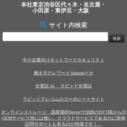
本社東京渋谷区代々木・名古屋・
小田原・東伊豆・大阪
サイト内検索
検
索:
中小企業向けネットワークセキュリティ
働き方テレワーク kintoneとか
光電話.ｺﾑ ラピッド光電話
ラピッドテレコムのコーポレートサイト
オンラインストレージ 国産国内Serverで信頼のNTT様からの
OEMサービス他には無い、クラウドサービスであるのに現地
訪問サポートも有るのが特徴です！