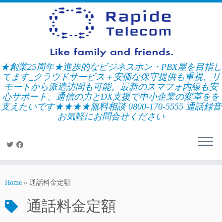
Skip
to
content
★創業25周年★進歩的なビジネスホン・PBX屋を目指し
てます_クラウドサービス＋安価な保守提供も重視、リ
モートから派遣訪問も可能。最新のスマフォ内線も安
心サポート、通信の力とDX支援で中小企業の変革をを
支えたいです★★★★無料相談 0800-170-5555 通話録音
お気軽にお問合せください
Home
»
通話料金定額
通話料金定額