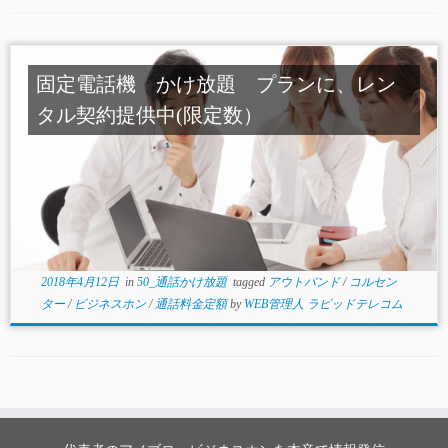
固定電話機 かけ放題 プランに、レン
タル契約提供中(限定数）
2018年4月12日
in
50_通話かけ放題
tagged
アウトバンド
/
コルセン
ター
/
ビジネスホン
/
通話料金定額
by
WEB管理人 ラピッドテレコム