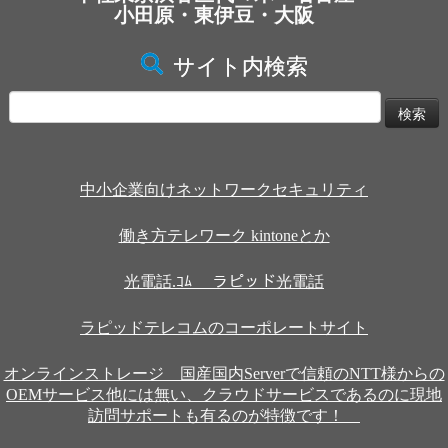
小田原・東伊豆・大阪
サイト内検索
検
索:
中小企業向けネットワークセキュリティ
働き方テレワーク kintoneとか
光電話.ｺﾑ ラピッド光電話
ラピッドテレコムのコーポレートサイト
オンラインストレージ 国産国内Serverで信頼のNTT様からの
OEMサービス他には無い、クラウドサービスであるのに現地
訪問サポートも有るのが特徴です！