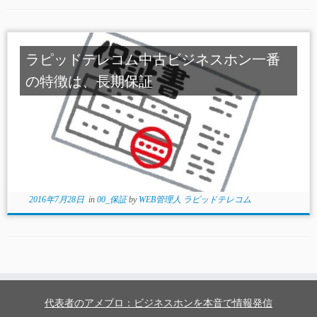
ラピッドテレコム中古ビジネスホン一番
の特徴は、長期保証
2016年7月28日
in
00_保証
by
WEB管理人 ラピッドテレコム
代表者のアメブロ：ビジネスホンを本音で情報発信