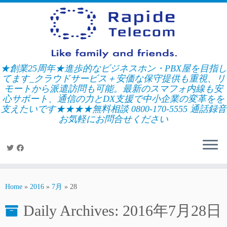
Skip
to
content
★創業25周年★進歩的なビジネスホン・PBX屋を目指し
てます_クラウドサービス＋安価な保守提供も重視、リ
モートから派遣訪問も可能。最新のスマフォ内線も安
心サポート、通信の力とDX支援で中小企業の変革をを
支えたいです★★★★無料相談 0800-170-5555 通話録音
お気軽にお問合せください
Home
»
2016
»
7月
»
28
Daily Archives:
2016年7月28日