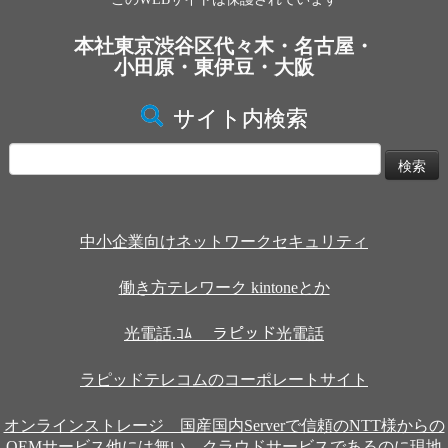
本社東京渋谷区代々木・名古屋・
小田原・東伊豆・大阪
サイト内検索
検
索:
中小企業向けネットワークセキュリティ
働き方テレワーク kintoneとか
光電話.ｺﾑ ラピッド光電話
ラピッドテレコムのコーポレートサイト
オンラインストレージ 国産国内Serverで信頼のNTT様からの
OEMサービス他には無い、クラウドサービスであるのに現地