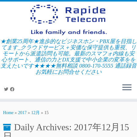
Skip
to
content
★創業25周年★進歩的なビジネスホン・PBX屋を目指し
てます_クラウドサービス＋安価な保守提供も重視、リ
モートから派遣訪問も可能。最新のスマフォ内線も安
心サポート、通信の力とDX支援で中小企業の変革をを
支えたいです★★★★無料相談 0800-170-5555 通話録音
お気軽にお問合せください
Home
»
2017
»
12月
»
15
Daily Archives:
2017年12月15
日