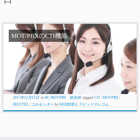
MOT/PBXのCTI機能
2017年12月15日
in
80_MOT/PBX 総合的
tagged
CTI
/
MOT/PBX
/
MOT/TEL
/
コルセンター
by
WEB管理人 ラピッドテレコム