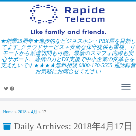
Skip
to
content
★創業25周年★進歩的なビジネスホン・PBX屋を目指し
てます_クラウドサービス＋安価な保守提供も重視、リ
モートから派遣訪問も可能。最新のスマフォ内線も安
心サポート、通信の力とDX支援で中小企業の変革をを
支えたいです★★★★無料相談 0800-170-5555 通話録音
お気軽にお問合せください
Home
»
2018
»
4月
»
17
Daily Archives:
2018年4月17日