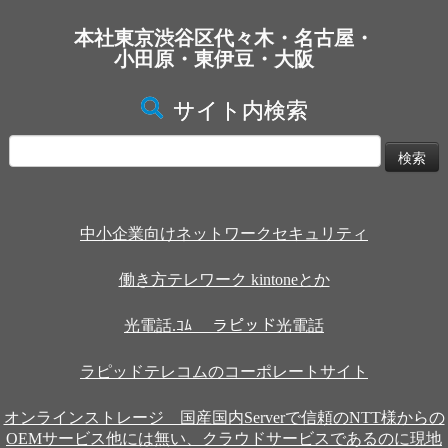
本社東京渋谷区代々木・名古屋・
小田原・東伊豆・大阪
サイト内検索
検
索:
中小企業向けネットワークセキュリティ
働き方テレワーク kintoneとか
光電話.ｺﾑ ラピッド光電話
ラピッドテレコムのコーポレートサイト
オンラインストレージ 国産国内Serverで信頼のNTT様からの
OEMサービス他には無い、クラウドサービスであるのに現地