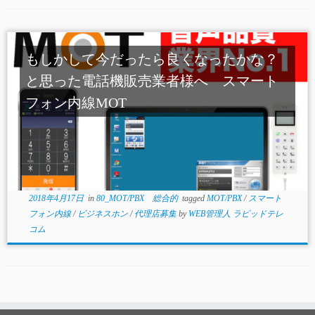
もしかして今だったら良くなったかな？
と思った電話機販売業者様へ スマート
フォン内線MOT
2018年4月17日
in
80_MOT/PBX 総合的
tagged
MOT/PBX
/
スマート
フォン内線
/
ビジネスホン
/
代理店募集
by
WEB管理人 ラピッドテレ
コム