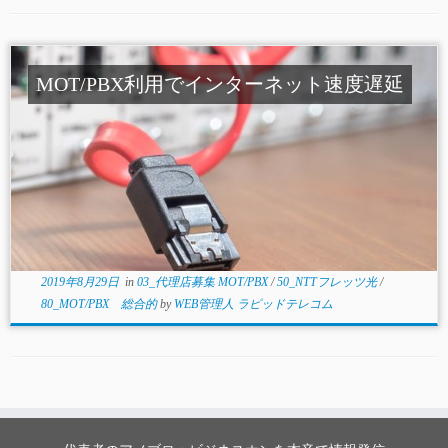
MOT/PBX利用でインターネット速度遅延
2019年8月29日
in
03_代理店募集 MOT/PBX
/
50_NTTフレッツ光
/
80_MOT/PBX 総合的
by
WEB管理人 ラピッドテレコム