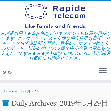
Skip
to
content
★創業25周年★進歩的なビジネスホン・PBX屋を目指し
てます_クラウドサービス＋安価な保守提供も重視、リ
モートから派遣訪問も可能。最新のスマフォ内線も安
心サポート、通信の力とDX支援で中小企業の変革をを
支えたいです★★★★無料相談 0800-170-5555 通話録音
お気軽にお問合せください
Home
»
2019
»
8月
»
29
Daily Archives:
2019年8月29日