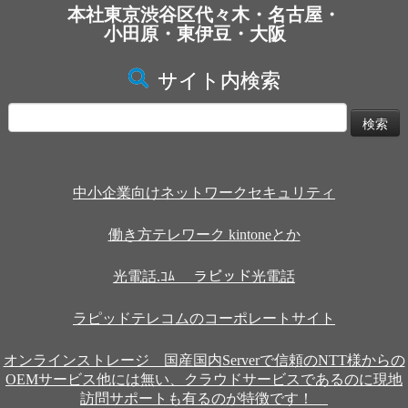
本社東京渋谷区代々木・名古屋・
小田原・東伊豆・大阪
サイト内検索
検
索:
中小企業向けネットワークセキュリティ
働き方テレワーク kintoneとか
光電話.ｺﾑ ラピッド光電話
ラピッドテレコムのコーポレートサイト
オンラインストレージ 国産国内Serverで信頼のNTT様からの
OEMサービス他には無い、クラウドサービスであるのに現地
訪問サポートも有るのが特徴です！