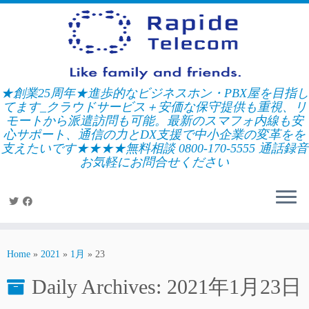
Skip
to
content
★創業25周年★進歩的なビジネスホン・PBX屋を目指し
てます_クラウドサービス＋安価な保守提供も重視、リ
モートから派遣訪問も可能。最新のスマフォ内線も安
心サポート、通信の力とDX支援で中小企業の変革をを
支えたいです★★★★無料相談 0800-170-5555 通話録音
お気軽にお問合せください
Home
»
2021
»
1月
»
23
Daily Archives:
2021年1月23日