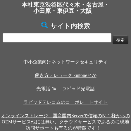
本社東京渋谷区代々木・名古屋・
小田原・東伊豆・大阪
サイト内検索
検
索:
中小企業向けネットワークセキュリティ
働き方テレワーク kintoneとか
光電話.ｺﾑ ラピッド光電話
ラピッドテレコムのコーポレートサイト
オンラインストレージ 国産国内Serverで信頼のNTT様からの
OEMサービス他には無い、クラウドサービスであるのに現地
訪問サポートも有るのが特徴です！