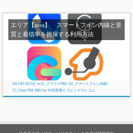
エリア【area】 スマートフォン内線と音
質と着信率を担保する利用方法
2021年1月23日
in
62_クラウドPBX
/
64_スマートフォン内線
/
75_Cloud PBX AREA
by
WEB管理人 ラピッドテレコム