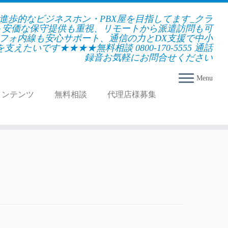
★進歩的なビジネスホン・PBX屋を目指してます_クラ
＋安価な保守提供も重視、リモートから派遣訪問も可
フォ内線も安心サポート、通信の力とDX支援で中小
えたいです★★★★無料相談 0800-170-5555 通話
録音お気軽にお問合せください
Menu
コンテンツ
無料相談
代理店様募集