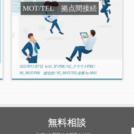
MOT/TEL 拠点間接続
2022年11月7日
in
61_IP-PBX
/
62_クラウドPBX
/
80_MOT/PBX 総合的
/
85_MOT/TEL全般
by
0001
無料相談