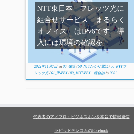
NTT東日本 フレッツ光に
組合せサービス まるらく
オフィス はIPv6です 導
入には環境の確認を
2022年11月7日
in
00_保証
/
50_NTTひかり電話
/
50_NTTフ
レッツ光
/
61_IP-PBX
/
80_MOT/PBX 総合的
by
0001
代表者のアメブロ：ビジネスホンを本音で情報発信
ラピッドテレコムのFacebook