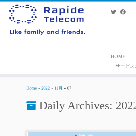
Skip
to
content
HOME
サービス
Home
»
2022
»
11月
»
07
Daily Archives:
20