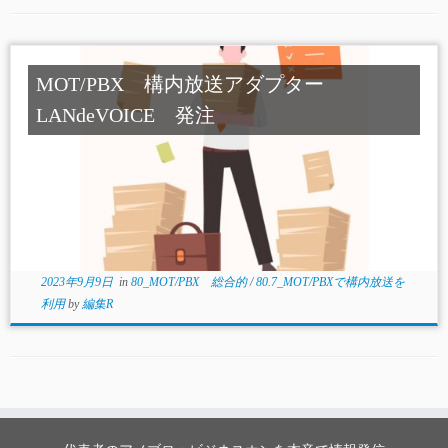
MOT/PBX 構内放送アダプター
LANdeVOICE 発注
2023年9月9日
in
80_MOT/PBX 総合的
/
80.7_MOT/PBXで構内放送を
利用
by
編集R