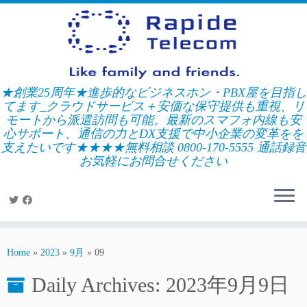
Skip
to
content
★創業25周年★進歩的なビジネスホン・PBX屋を目指し
てます_クラウドサービス＋安価な保守提供も重視、リ
モートから派遣訪問も可能。最新のスマフォ内線も安
心サポート、通信の力とDX支援で中小企業の変革をを
支えたいです★★★★無料相談 0800-170-5555 通話録音
お気軽にお問合せください
Home
»
2023
»
9月
»
09
Daily Archives:
2023年9月9日