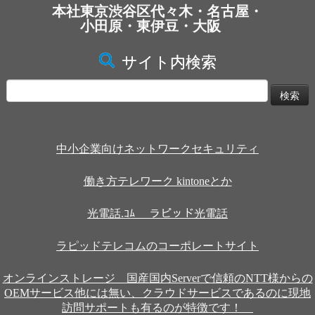
本社東京渋谷区代々木・名古屋・
小田原・東伊豆・大阪
サイト内検索
検
索:
中小企業向けネットワークセキュリティ
働き方テレワーク kintoneとか
光電話.ｺﾑ ラピッド光電話
ラピッドテレコムのコーポレートサイト
オンラインストレージ 国産国内Serverで信頼のNTT様からの
OEMサービス他には無い、クラウドサービスであるのに現地
訪問サポートも有るのが特徴です！