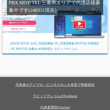
PBX MOT/TEL 三重県エリアで代理店様募
集中です(240331現在)
2024年3月31日
in
03_代理店募集
/
03_代理店募集 MOT/TEL中部地区
/
85_MOT/TEL全般
by
WEB管理人 ラピッドテレコム
代表者のアメブロ：ビジネスホンを本音で情報発信
ラピッドテレコムのFacebook
代表者濱田のtwitter