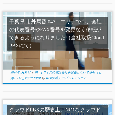
千葉県 市外局番 047 エリアでも、会社
の代表番号やFAX番号を変更なく移転が
できるようになりました（当社取扱Cloud
PBXにて）
2024年3月31日
in
01_オフィスの電話番号を変更しないで移転（引
越）
/
62_クラウドPBX
by
WEB管理人 ラピッドテレコム
クラウドPBXの歴史上、NO1なクラウド