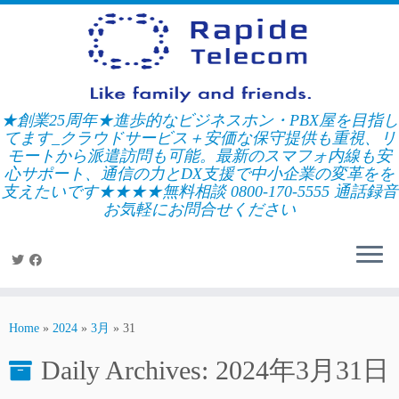
Skip
to
content
★創業25周年★進歩的なビジネスホン・PBX屋を目指し
てます_クラウドサービス＋安価な保守提供も重視、リ
モートから派遣訪問も可能。最新のスマフォ内線も安
心サポート、通信の力とDX支援で中小企業の変革をを
支えたいです★★★★無料相談 0800-170-5555 通話録音
お気軽にお問合せください
Home
»
2024
»
3月
»
31
Daily Archives:
2024年3月31日