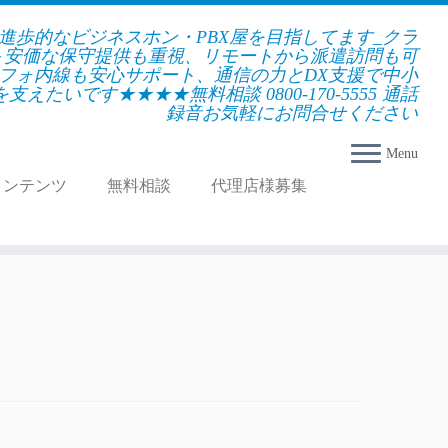
★進歩的なビジネスホン・PBX屋を目指してます_クラ
＋安価な保守提供も重視、リモートから派遣訪問も可
フォ内線も安心サポート、通信の力とDX支援で中小
えたいです★★★★無料相談 0800-170-5555 通話
録音お気軽にお問合せください
Menu
コンテンツ
無料相談
代理店様募集