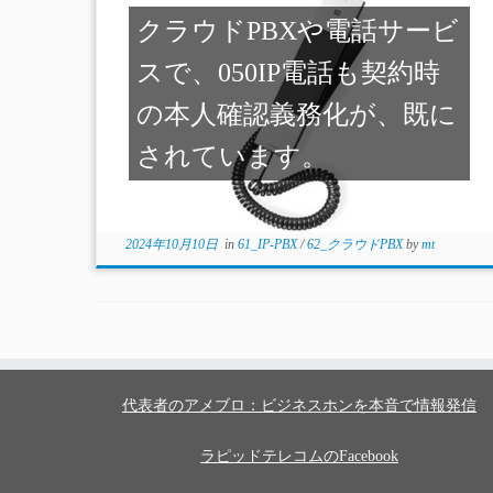
クラウドPBXや電話サービ
スで、050IP電話も契約時
の本人確認義務化が、既に
されています。
2024年10月10日
in
61_IP-PBX
/
62_クラウドPBX
by
mt
代表者のアメブロ：ビジネスホンを本音で情報発信
ラピッドテレコムのFacebook