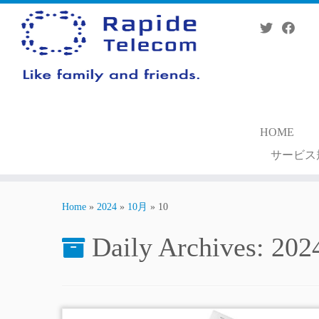
Skip
to
content
HOME
サービス
Home
»
2024
»
10月
»
10
Daily Archives:
20