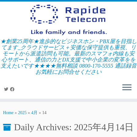
Skip
to
content
★創業25周年★進歩的なビジネスホン・PBX屋を目指し
てます_クラウドサービス＋安価な保守提供も重視、リ
モートから派遣訪問も可能。最新のスマフォ内線も安
心サポート、通信の力とDX支援で中小企業の変革をを
支えたいです★★★★無料相談 0800-170-5555 通話録音
お気軽にお問合せください
Home
»
2025
»
4月
»
14
Daily Archives:
2025年4月14日