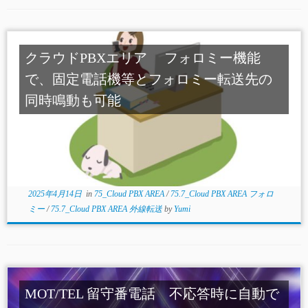
クラウドPBXエリア フォロミー機能
で、固定電話機等とフォロミー転送先の
同時鳴動も可能
2025年4月14日
in
75_Cloud PBX AREA
/
75.7_Cloud PBX AREA フォロ
ミー
/
75.7_Cloud PBX AREA 外線転送
by
Yumi
MOT/TEL 留守番電話 不応答時に自動で