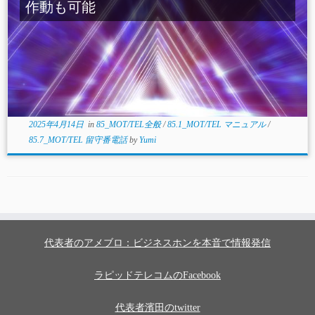
作動も可能
2025年4月14日
in
85_MOT/TEL全般
/
85.1_MOT/TEL マニュアル
/
85.7_MOT/TEL 留守番電話
by
Yumi
代表者のアメブロ：ビジネスホンを本音で情報発信
ラピッドテレコムのFacebook
代表者濱田のtwitter