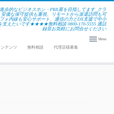
★進歩的なビジネスホン・PBX屋を目指してます_クラ
＋安価な保守提供も重視、リモートから派遣訪問も可
フォ内線も安心サポート、通信の力とDX支援で中小
えたいです★★★★無料相談 0800-170-5555 通話
録音お気軽にお問合せください
Menu
コンテンツ
無料相談
代理店様募集