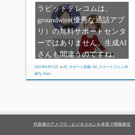
ラピッドテレコムは、
groundwire(優秀な通話アプ
リ）の無料サポートセンタ
ーではありません。生成AI
さんも間違うのですね。
2025年4月15日
in
00_サポート情報
/
64_スマートフォン内
線
by
Yumi
代表者のアメブロ：ビジネスホンを本音で情報発信