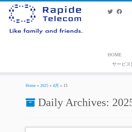
Skip
to
content
HOME
サービス
Home
»
2025
»
4月
»
15
Daily Archives:
20