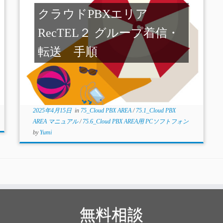
クラウドPBXエリア
RecTEL２ グループ着信・
転送 手順
2025年4月15日
in
75_Cloud PBX AREA
/
75.1_Cloud PBX
AREA マニュアル
/
75.6_Cloud PBX AREA用 PCソフトフォン
by
Yumi
無料相談