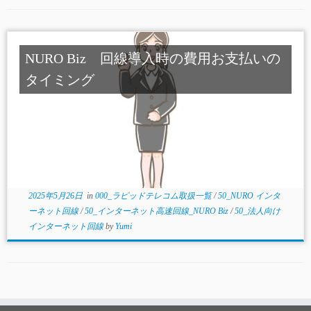
NURO Biz 回線導入時の費用お支払いの
タイミング
2025年5月26日
in
000_ラピッドテレコム取扱一覧
/
50_NURO インタ
ーネット回線
/
50_インターネット高速回線_NURO Biz
/
50_法人向け
インターネット回線
by
Yumi