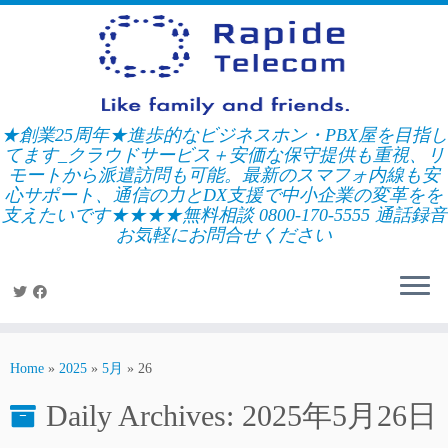
Skip
to
content
★創業25周年★進歩的なビジネスホン・PBX屋を目指し
てます_クラウドサービス＋安価な保守提供も重視、リ
モートから派遣訪問も可能。最新のスマフォ内線も安
心サポート、通信の力とDX支援で中小企業の変革をを
支えたいです★★★★無料相談 0800-170-5555 通話録音
お気軽にお問合せください
Home
»
2025
»
5月
»
26
Daily Archives:
2025年5月26日