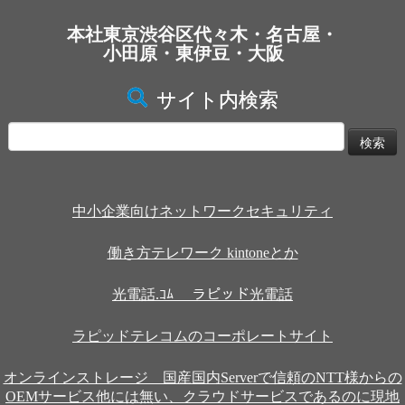
本社東京渋谷区代々木・名古屋・
小田原・東伊豆・大阪
サイト内検索
検
索:
中小企業向けネットワークセキュリティ
働き方テレワーク kintoneとか
光電話.ｺﾑ ラピッド光電話
ラピッドテレコムのコーポレートサイト
オンラインストレージ 国産国内Serverで信頼のNTT様からの
OEMサービス他には無い、クラウドサービスであるのに現地