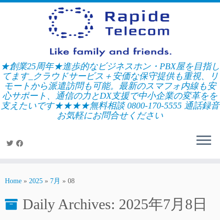
Skip
to
content
★創業25周年★進歩的なビジネスホン・PBX屋を目指し
てます_クラウドサービス＋安価な保守提供も重視、リ
モートから派遣訪問も可能。最新のスマフォ内線も安
心サポート、通信の力とDX支援で中小企業の変革をを
支えたいです★★★★無料相談 0800-170-5555 通話録音
お気軽にお問合せください
Home
»
2025
»
7月
»
08
Daily Archives:
2025年7月8日