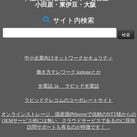
小田原・東伊豆・大阪
サイト内検索
検
索:
中小企業向けネットワークセキュリティ
働き方テレワーク kintoneとか
光電話.ｺﾑ ラピッド光電話
ラピッドテレコムのコーポレートサイト
オンラインストレージ 国産国内Serverで信頼のNTT様からの
OEMサービス他には無い、クラウドサービスであるのに現地
訪問サポートも有るのが特徴です！