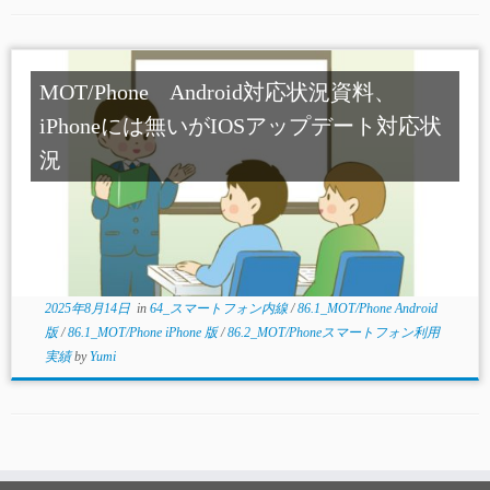
MOT/Phone Android対応状況資料、
iPhoneには無いがIOSアップデート対応状
況
2025年8月14日
in
64_スマートフォン内線
/
86.1_MOT/Phone Android
版
/
86.1_MOT/Phone iPhone 版
/
86.2_MOT/Phoneスマートフォン利用
実績
by
Yumi