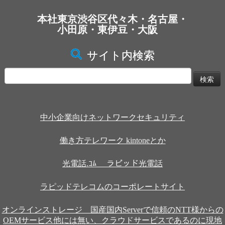
本社東京渋谷区代々木・名古屋・
小田原・東伊豆・大阪
サイト内検索
検
索:
中小企業向けネットワークセキュリティ
働き方テレワーク kintoneとか
光電話.ｺﾑ ラピッド光電話
ラピッドテレコムのコーポレートサイト
オンラインストレージ 国産国内Serverで信頼のNTT様からの
OEMサービス他には無い、クラウドサービスであるのに現地