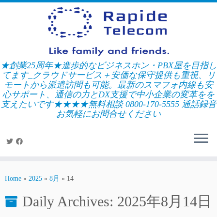
Skip
to
content
★創業25周年★進歩的なビジネスホン・PBX屋を目指し
てます_クラウドサービス＋安価な保守提供も重視、リ
モートから派遣訪問も可能。最新のスマフォ内線も安
心サポート、通信の力とDX支援で中小企業の変革をを
支えたいです★★★★無料相談 0800-170-5555 通話録音
お気軽にお問合せください
Home
»
2025
»
8月
»
14
Daily Archives:
2025年8月14日