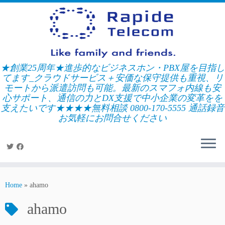
Skip
to
content
★創業25周年★進歩的なビジネスホン・PBX屋を目指し
てます_クラウドサービス＋安価な保守提供も重視、リ
モートから派遣訪問も可能。最新のスマフォ内線も安
心サポート、通信の力とDX支援で中小企業の変革をを
支えたいです★★★★無料相談 0800-170-5555 通話録音
お気軽にお問合せください
Home
»
ahamo
ahamo