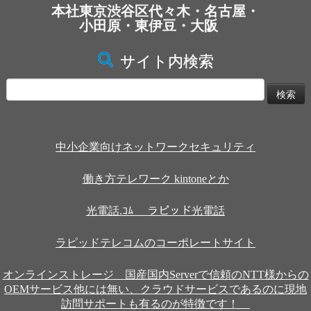
本社東京渋谷区代々木・名古屋・
小田原・東伊豆・大阪
サイト内検索
検
索:
中小企業向けネットワークセキュリティ
働き方テレワーク kintoneとか
光電話.ｺﾑ ラピッド光電話
ラピッドテレコムのコーポレートサイト
オンラインストレージ 国産国内Serverで信頼のNTT様からの
OEMサービス他には無い、クラウドサービスであるのに現地
訪問サポートも有るのが特徴です！