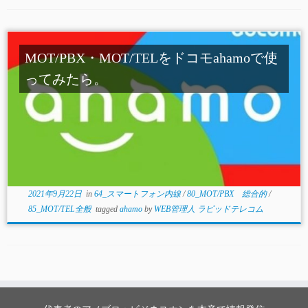
MOT/PBX・MOT/TELをドコモahamoで使
ってみたら。
2021年9月22日
in
64_スマートフォン内線
/
80_MOT/PBX 総合的
/
85_MOT/TEL全般
tagged
ahamo
by
WEB管理人 ラピッドテレコム