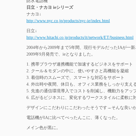
防水電話機
日立・ナカヨ ieシリーズ
ナカヨ↓
http://www.nyc.co.jp/products/nyc-ie/index.html
日立↓
http://www.hitachi.co.jp/products/it/network/ET/business.html
2004年から2009年まで5年間、現行モデルだったIAが一
2009年9月発売で、ieとなりました。
1. 携帯ブラウザ連携機能で加速するビジネスをサポート
2. クール＆モダンの中に、使いやすさと高機能を凝縮
3. 着信時のスムーズで、スマートな対応をサポート
4. 外出時や夜間、休日も、オフィス業務をしっかり支え
5. 先進の通信環境導入でコストを削減し、機動力をアッ
6. 広がるビジネスに、変化するワークスタイルに柔軟に
デザインにこだわりにこだわったそうです→そんな良い
電話機がIAに比べてぺったんこに、薄くなった。
メイン色が黒に。