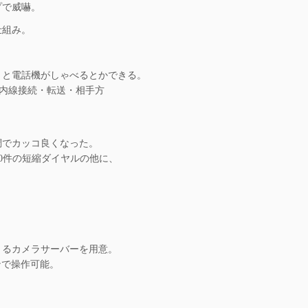
プで威嚇。
仕組み。
！と電話機がしゃべるとかできる。
互に内線接続・転送・相手方
調でカッコ良くなった。
00件の短縮ダイヤルの他に、
きるカメラサーバーを用意。
ンで操作可能。