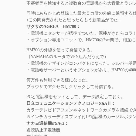
不審者等を検知すると複数台の電話機から大音量とラン
同時にあらかじめ登録した最大５カ所の外線に通報する
↑この間発売されたと思ったらもう新製品がでた↓
サクサのAGREA HM700：
・電話機にセンサーが標準でついた。泥棒がきたらコラ
・オプション専用ユニットで、HM700の2set間で、相
HM700の外線を使って発信できる。
（YAMAHAのルータでVPN組んだうえで）
・電話機のデザインがコンパクトになった。シルバー基
・電話帳サーバーというオプションがあり、HM700の40
何万件も利用できる様になった。
ブラウザでアクセスしクリックして発信する。
PCと電話機をセットとして、データ設定しておく。
日立コミュニケーションテクノロジーのiAⅡ：
カラーテレビドアフォンやネットワークカメラを接続で
５インチカラーディスプレイ付IP電話機のカーソルボタ
ナカヨ通信機のiAv2：
盗聴防止IP電話機