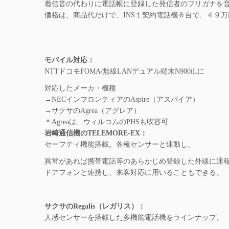
着信音の代わりに電話帳に登録した発信者のフリガナを
価格は、商品代だけで、INS１契約電話機６台で、４９
モバイル対応：
NTTドコモFOMA/無線LANデュアル端末N900iLに
対応したメーカ・機種
→NECインフロンティアのAspire（アスパイア）
→サクサのAgrea（アグレア）
＊Agreaは、ウィルコムのPHSも収容可
岩崎通信機のTELEMORE-EX：
セーフティ機能搭載。各種センサーと連動し、
異常があれば携帯電話等のあらかじめ登録した外線に通
ドアフォンと連携し、来客対応に用いることもできる。
サクサのRegalis（レガリス）：
人感センサーを搭載した多機能電話機をラインナップ。