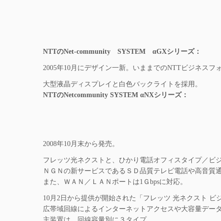
NTTのNet-community SYSTEM αGXシリーズ：
2005年10月にデザイン一新。いままでのNTTビジネス
大型液晶ディスプレイと白色バックライトを採用。
NTTのNetcommunity SYSTEM αNXシリーズ：
2008年10月末から発売。
フレッツ光ネクストと、ひかり電話オフィスタイプ／ビ
ＮＧＮの新サービスであるＳＤ品質テレビ電話や高音質
また、ＷＡＮ／ＬＡＮポートは1Ｇbpsに対応。
10月2日から提供が開始された「フレッツ 光ネクスト 
広帯域回線によるインターネットアクセスや大容量デー
主装置は、回線容量別に３タイプ。