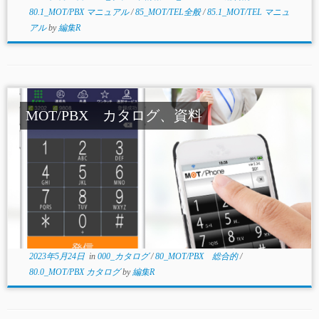
80.1_MOT/PBX マニュアル
/
85_MOT/TEL全般
/
85.1_MOT/TEL マニュ
アル
by
編集R
MOT/PBX カタログ、資料
2023年5月24日
in
000_カタログ
/
80_MOT/PBX 総合的
/
80.0_MOT/PBX カタログ
by
編集R