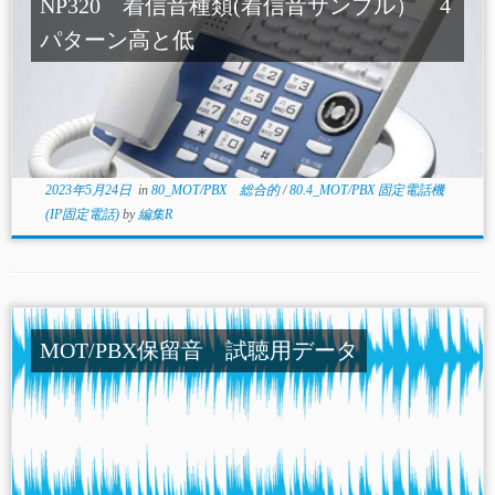
NP320 着信音種類(着信音サンプル） 4
パターン高と低
2023年5月24日
in
80_MOT/PBX 総合的
/
80.4_MOT/PBX 固定電話機
(IP固定電話)
by
編集R
MOT/PBX保留音 試聴用データ