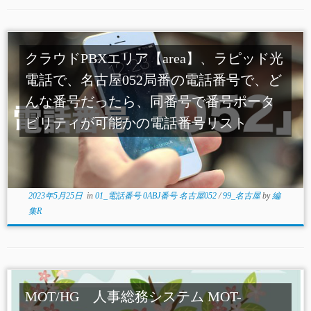
クラウドPBXエリア【area】、ラピッド光
電話で、名古屋052局番の電話番号で、ど
んな番号だったら、同番号で番号ポータ
ビリティが可能かの電話番号リスト
2023年5月25日
in
01_電話番号 0ABJ番号 名古屋052
/
99_名古屋
by
編
集R
MOT/HG 人事総務システム MOT-