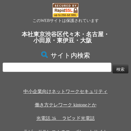
このWEBサイトは保護されています
本社東京渋谷区代々木・名古屋・
小田原・東伊豆・大阪
サイト内検索
検
索:
中小企業向けネットワークセキュリティ
働き方テレワーク kintoneとか
光電話.ｺﾑ ラピッド光電話