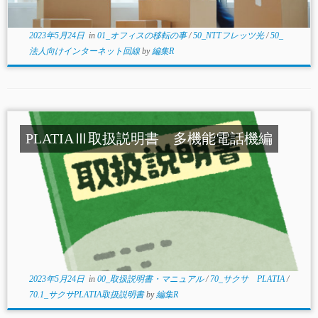
2023年5月24日
in
01_オフィスの移転の事
/
50_NTTフレッツ光
/
50_
法人向けインターネット回線
by
編集R
PLATIAⅢ取扱説明書 多機能電話機編
2023年5月24日
in
00_取扱説明書・マニュアル
/
70_サクサ PLATIA
/
70.1_サクサPLATIA取扱説明書
by
編集R