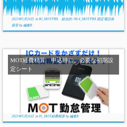
2023年5月24日
in
80_MOT/PBX 総合的
/
80.4_MOT/PBX 固定電話保
留音
by
編集R
MOT経費精算 申込時に、必要な初期設
定シート
2023年5月24日
in
05_MOT経費精算
by
編集R