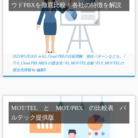
ウドPBXを徹底比較！各社の特徴を解説
2023年5月24日
in
62_Cloud PBXの仕組理解、他社パターンなども。
/
75.0_Cloud PBX AREA の競合先
/
85_MOT/TEL全般
/
85.0_MOT/TELの
競合先情報
by
編集R
MOT/TEL と MOT/PBX の比較表 バ
ルテック提供版