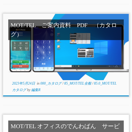
MOT/TEL ご案内資料 PDF （カタロ
グ）
2023年5月24日
in
000_カタログ
/
85_MOT/TEL全般
/
85.0_MOT/TEL
カタログ
by
編集R
MOT/TEL オフィスのでんわばん サービ