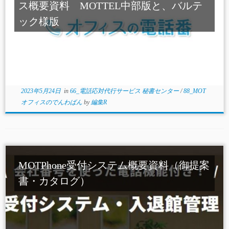
ス概要資料 MOTTEL中部版と、バルテ
ック様版
2023年5月24日
in
66_電話応対代行サービス 秘書センター
/
88_MOT
オフィスのでんわばん
by
編集R
MOTPhone受付システム概要資料（御提案
書・カタログ）