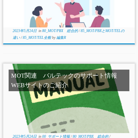
2023年5月24日
in
80_MOT/PBX 総合的
/
85_MOT/PBXとMOT/TELの
違い
/
85_MOT/TEL全般
by
編集R
MOT関連 バルテックのサポート情報
WEBサイトのご紹介
2023年5月24日
in
00_サポート情報
/
80_MOT/PBX 総合的
/