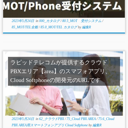
2023年5月24日
in
000_カタログ
/
80.5_MOT 受付システム
/
85_MOT/TEL全般
/
85.0_MOT/TEL カタログ
by
編集R
ラピッドテレコムが提供するクラウド
PBXエリア【area】のスマフォアプリ、
Cloud Softphoneの開発元のURLです
2023年5月24日
in
62_クラウドPBX
/
75_Cloud PBX AREA
/
75.6_Cloud
PBX AREA用スマートフォンアプリ Cloud Softphone
by
編集R