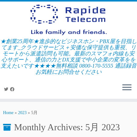
Skip
to
content
★創業25周年★進歩的なビジネスホン・PBX屋を目指し
てます_クラウドサービス＋安価な保守提供も重視、リ
モートから派遣訪問も可能。最新のスマフォ内線も安
心サポート、通信の力とDX支援で中小企業の変革をを
支えたいです★★★★無料相談 0800-170-5555 通話録音
お気軽にお問合せください
Home
»
2023
»
5月
Monthly Archives:
5月 2023