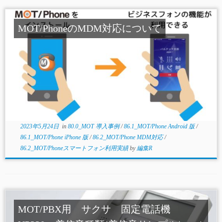
MOT/PhoneのMDM対応について
2023年5月24日
in
80.0_MOT 導入事例
/
86.1_MOT/Phone Android 版
/
86.1_MOT/Phone iPhone 版
/
86.2_MOT/Phone MDM対応
/
86.2_MOT/Phoneスマートフォン利用実績
by
編集R
MOT/PBX用 サクサ 固定電話機