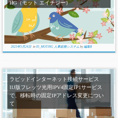
HG（モット エイチジー）
2023年5月24日
in
05_MOT/HG 人事総務システム
by
編集R
ラピッドインターネット接続サービス
IIJ版フレッツ光用IPV4固定IP1サービス
で、移転時の固定IPアドレス変更につい
て