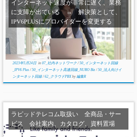
インターネット速度が非常に遅く、業務
に支障が出ている → 解決策として、
IPV6PLUSにプロバイダーを変更する
2023年5月24日
in
07_社内ネットワーク
/
50_インターネット回線
_IPV6 Plus
/
50_インターネット高速回線_NURO Biz
/
50_法人向けイ
ンターネット回線
/
62_クラウドPBX
by
編集R
ラピッドテレコム取扱い 全商品・サー
ビス 会社案内、カタログ、資料置場