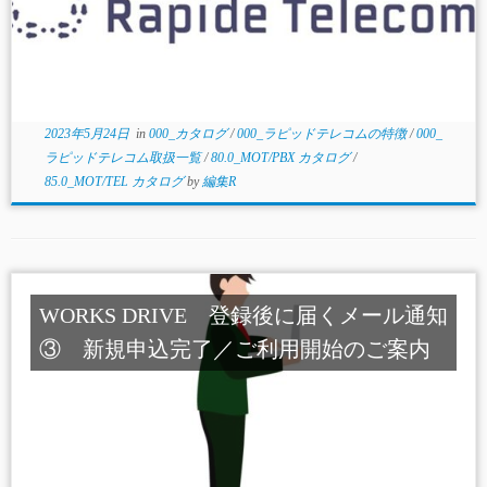
2023年5月24日
in
000_カタログ
/
000_ラピッドテレコムの特徴
/
000_
ラピッドテレコム取扱一覧
/
80.0_MOT/PBX カタログ
/
85.0_MOT/TEL カタログ
by
編集R
WORKS DRIVE 登録後に届くメール通知
③ 新規申込完了／ご利用開始のご案内