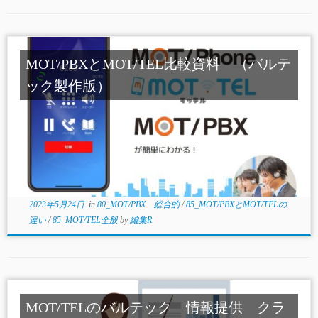
MOT/PBXとMOT/TEL比較資料 （バルテ
ック製作版）
2023年5月24日
in
80_MOT/PBX 総合的
/
85_MOT/PBXとMOT/TELの
違い
/
85_MOT/TEL全般
by
編集R
MOT/TELのバルテック 情報提供 クラ