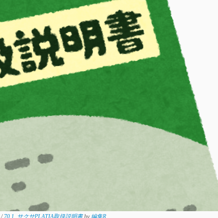
A
/
70.1_サクサPLATIA取扱説明書
by
編集R