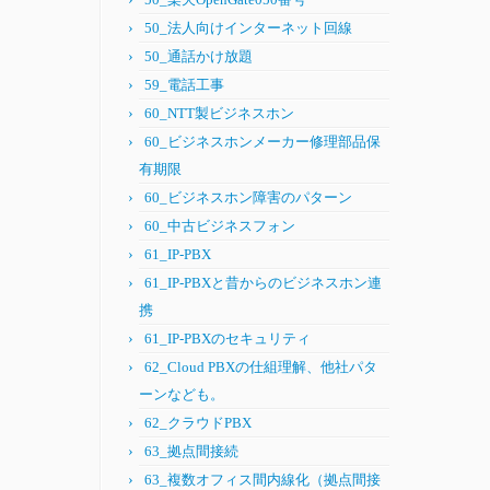
50_法人向けインターネット回線
50_通話かけ放題
59_電話工事
60_NTT製ビジネスホン
60_ビジネスホンメーカー修理部品保
有期限
60_ビジネスホン障害のパターン
60_中古ビジネスフォン
61_IP-PBX
61_IP-PBXと昔からのビジネスホン連
携
61_IP-PBXのセキュリティ
62_Cloud PBXの仕組理解、他社パタ
ーンなども。
62_クラウドPBX
63_拠点間接続
63_複数オフィス間内線化（拠点間接