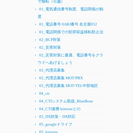
で移転（引越）
01_電気通信番号制度、電話関係の制
度
01_電話番号 0ABJ番号 名古屋052
01_電話関係での犯罪収益移転防止法
02_BCP対策
02_災害対策
02_災害対策に最適、電話番号をクラ
ウドへあげましょう
03_代理店募集
03_代理店募集 MOT/PBX
03_代理店募集 MOT/TEL中部地区
04_cti
04_CTIシステム取扱_BlueBean
04_CTI連携 kintoneとの
05_DX対策・DX対応
05_googleドライブ
05_kintone