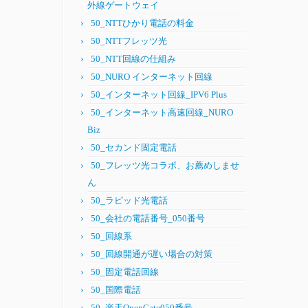
外線ゲートウェイ
50_NTTひかり電話の料金
50_NTTフレッツ光
50_NTT回線の仕組み
50_NURO インターネット回線
50_インターネット回線_IPV6 Plus
50_インターネット高速回線_NURO
Biz
50_セカンド固定電話
50_フレッツ光コラボ、お薦めしませ
ん
50_ラピッド光電話
50_会社の電話番号_050番号
50_回線系
50_回線開通が遅い場合の対策
50_固定電話回線
50_国際電話
50_楽天OpenGate050番号