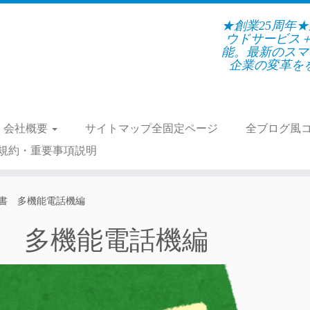
★創業25周年
ウドサービス
能。最新のスマ
企業の変革をを支
会社概要
サイトマップ全固定ページ
全ブログ風
規約・重要事項説明
説明書 多機能電話機編
明書 多機能電話機編