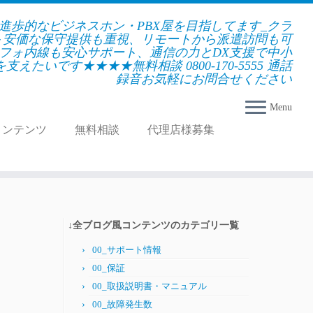
★進歩的なビジネスホン・PBX屋を目指してます_クラ
＋安価な保守提供も重視、リモートから派遣訪問も可
フォ内線も安心サポート、通信の力とDX支援で中小
えたいです★★★★無料相談 0800-170-5555 通話
録音お気軽にお問合せください
Menu
コンテンツ
無料相談
代理店様募集
↓全ブログ風コンテンツのカテゴリ一覧
00_サポート情報
00_保証
00_取扱説明書・マニュアル
00_故障発生数