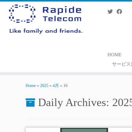
Skip
to
content
HOME
サービス
Home
»
2025
»
4月
»
16
Daily Archives:
20