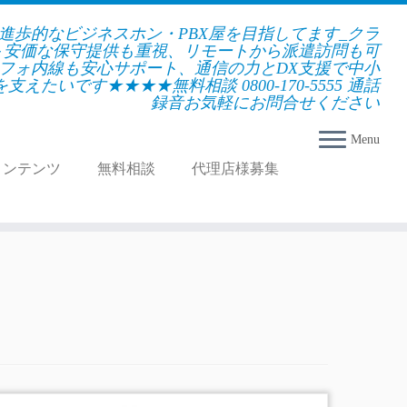
★進歩的なビジネスホン・PBX屋を目指してます_クラ
＋安価な保守提供も重視、リモートから派遣訪問も可
フォ内線も安心サポート、通信の力とDX支援で中小
えたいです★★★★無料相談 0800-170-5555 通話
録音お気軽にお問合せください
Menu
コンテンツ
無料相談
代理店様募集