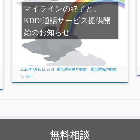
マイラインの終了と、
KDDI通話サービス提供開
始のお知らせ
2025年4月16日
in
01_電気通信番号制度、電話関係の制度
by
Yumi
無料相談