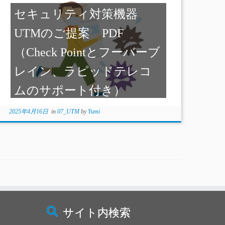
セキュリティ対策機器
UTMのご提案 PDF
（Check Pointとフーバーブ
レイン、ラピッドテレコ
ムのサポート付き）
2025年4月16日
in
07_UTM
by
Yumi
サイト内検索