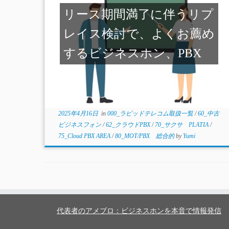
リース期間満了に伴うリプ
レイス検討で、よくお薦め
するビジネスホン、PBX
2025年4月16日
in
000_ラピッドテレコム取扱一覧
/
60_中古
ビジネスフォン
/
62_クラウドPBX
/
70_サクサ PLATIA
/
75_Cloud PBX AREA
/
80_MOT/PBX 総合的
by
Yumi
代表者のアメブロ：ビジネスホンを本音で情報発信