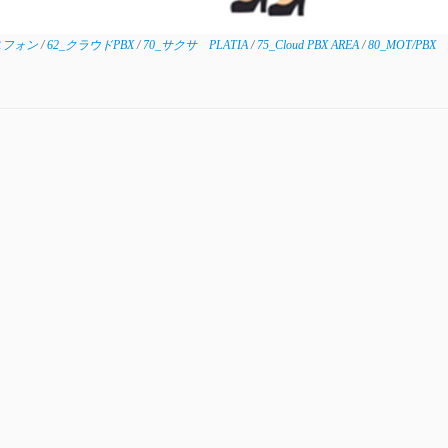
スフォン
/
62_クラウドPBX
/
70_サクサ PLATIA
/
75_Cloud PBX AREA
/
80_MOT/PB