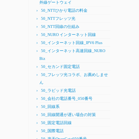
外線ゲートウェイ
50_NTTひかり電話の料金
50_NTTフレッツ光
50_NTT回線の仕組み
50_NURO インターネット回線
50_インターネット回線_IPV6 Plus
50_インターネット高速回線_NURO
Biz
50_セカンド固定電話
50_フレッツ光コラボ、お薦めしませ
ん
50_ラピッド光電話
50_会社の電話番号_050番号
50_回線系
50_回線開通が遅い場合の対策
50_固定電話回線
50_国際電話
50_楽天OpenGate050番号