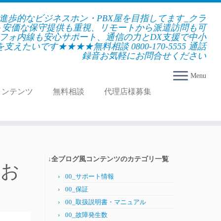
★進歩的なビジネスホン・PBX屋を目指してます_クラ
＋安価な保守提供も重視、リモートから派遣訪問も可
フォ内線も安心サポート、通信の力とDX支援で中小
えたいです★★★★無料相談 0800-170-5555 通話
録音お気軽にお問合せください
Menu
コンテンツ
無料相談
代理店様募集
↓全ブログ風コンテンツのカテゴリ一覧
くお
00_サポート情報
00_保証
00_取扱説明書・マニュアル
00_故障発生数