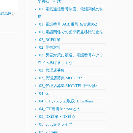
で移転（引越）
01_電気通信番号制度、電話関係の制
X 総合的
by
度
01_電話番号 0ABJ番号 名古屋052
01_電話関係での犯罪収益移転防止法
02_BCP対策
02_災害対策
02_災害対策に最適、電話番号をクラ
ウドへあげましょう
03_代理店募集
03_代理店募集 MOT/PBX
03_代理店募集 MOT/TEL中部地区
04_cti
04_CTIシステム取扱_BlueBean
04_CTI連携 kintoneとの
05_DX対策・DX対応
05_googleドライブ
05_kintone