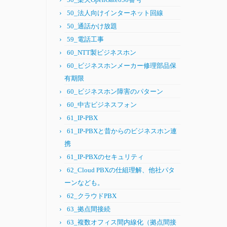
50_法人向けインターネット回線
50_通話かけ放題
59_電話工事
60_NTT製ビジネスホン
60_ビジネスホンメーカー修理部品保
有期限
60_ビジネスホン障害のパターン
60_中古ビジネスフォン
61_IP-PBX
61_IP-PBXと昔からのビジネスホン連
携
61_IP-PBXのセキュリティ
62_Cloud PBXの仕組理解、他社パタ
ーンなども。
62_クラウドPBX
63_拠点間接続
63_複数オフィス間内線化（拠点間接