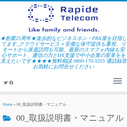
Skip
to
content
★創業25周年★進歩的なビジネスホン・PBX屋を目指し
てます_クラウドサービス＋安価な保守提供も重視、リ
モートから派遣訪問も可能。最新のスマフォ内線も安
心サポート、通信の力とDX支援で中小企業の変革をを
支えたいです★★★★無料相談 0800-170-5555 通話録音
お気軽にお問合せください
Home
»
00_取扱説明書・マニュアル
00_取扱説明書・マニュアル