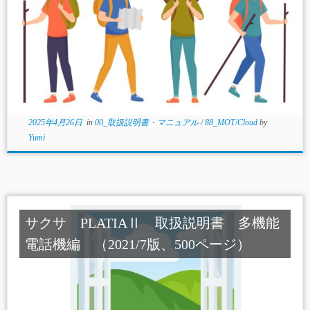
2025年4月26日
in
00_取扱説明書・マニュアル
/
88_MOT/Cloud
by
Yumi
サクサ PLATIAⅡ 取扱説明書 多機能
電話機編 （2021/7版、500ページ）