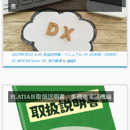
書
2023年8月9日
in
00_取扱説明書・マニュアル
/
05_DX対策・DX対応
/
05_MOT/DX Server
/
05_電子帳簿
by
編集R
PLATIAⅢ取扱説明書 多機能電話機編