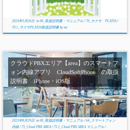
2024年5月20日
in
00_取扱説明書・マニュアル
/
70_サクサ PLATIA
/
70.1_サクサPLATIA取扱説明書
by
mt
クラウドPBXエリア【area】のスマートフ
ォン内線アプリ CloudSoftPhone の取扱
説明書 iPhone・iOS版
2023年8月29日
in
00_取扱説明書・マニュアル
/
64_スマートフォン
内線
/
75_Cloud PBX AREA
/
75.1_Cloud PBX AREA マニュアル
/