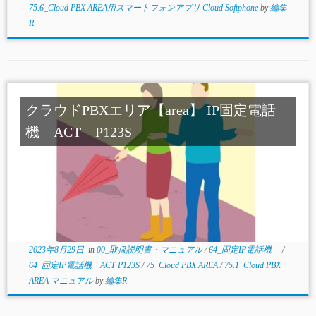
75.6_Cloud PBX AREA用スマートフォンアプリ Cloud Softphone
by
編集
R
クラウドPBXエリア【area】 IP固定電話
機 ACT P123S
2023年8月29日
in
00_取扱説明書・マニュアル
/
64_固定IP電話機
/
64_固定IP電話機 ACT P123S
/
75_Cloud PBX AREA
/
75.1_Cloud PBX
AREA マニュアル
by
編集R