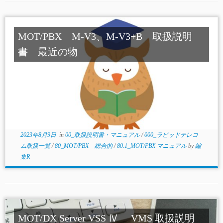
MOT/PBX M-V3、M-V3+B 取扱説明
書 最近の物
2023年8月9日
in
00_取扱説明書・マニュアル
/
000_ラピッドテレコ
ム取扱一覧
/
80_MOT/PBX 総合的
/
80.1_MOT/PBX マニュアル
by
編
集R
MOT/DX Server VSS Ⅳ VMS 取扱説明