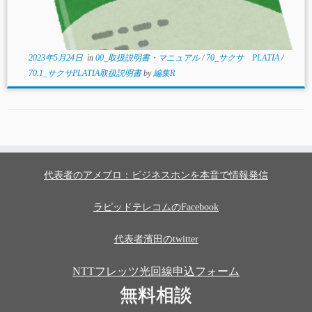
2023年5月24日
in
00_取扱説明書・マニュアル
/
70_サクサ PLATIA
/
70.1_サクサPLATIA取扱説明書
by
編集R
代表者のアメブロ：ビジネスホンを本音で情報発信
ラピッドテレコムのFacebook
代表者濱田のtwitter
NTTフレッツ光回線申込フォーム
無料相談