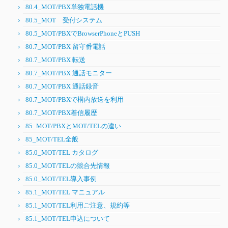
80.4_MOT/PBX単独電話機
80.5_MOT 受付システム
80.5_MOT/PBXでBrowserPhoneとPUSH
80.7_MOT/PBX 留守番電話
80.7_MOT/PBX 転送
80.7_MOT/PBX 通話モニター
80.7_MOT/PBX 通話録音
80.7_MOT/PBXで構内放送を利用
80.7_MOT/PBX着信履歴
85_MOT/PBXとMOT/TELの違い
85_MOT/TEL全般
85.0_MOT/TEL カタログ
85.0_MOT/TELの競合先情報
85.0_MOT/TEL導入事例
85.1_MOT/TEL マニュアル
85.1_MOT/TEL利用ご注意、規約等
85.1_MOT/TEL申込について