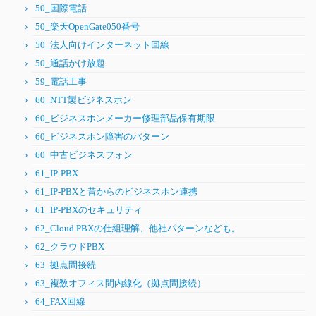
50_国際電話
50_楽天OpenGate050番号
50_法人向けインターネット回線
50_通話かけ放題
59_電話工事
60_NTT製ビジネスホン
60_ビジネスホンメーカー修理部品保有期限
60_ビジネスホン障害のパターン
60_中古ビジネスフォン
61_IP-PBX
61_IP-PBXと昔からのビジネスホン連携
61_IP-PBXのセキュリティ
62_Cloud PBXの仕組理解、他社パターンなども。
62_クラウドPBX
63_拠点間接続
63_複数オフィス間内線化（拠点間接続）
64_FAX回線