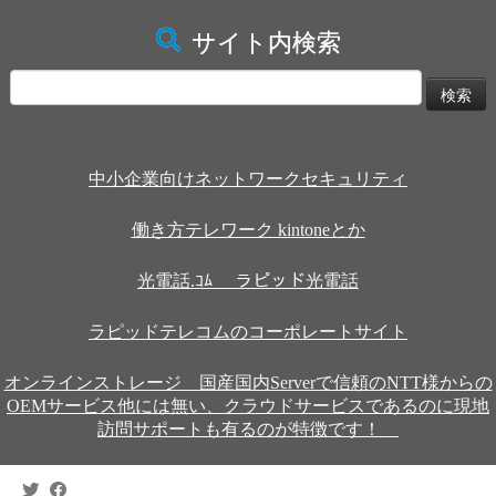
サイト内検索
検
索:
中小企業向けネットワークセキュリティ
働き方テレワーク kintoneとか
光電話.ｺﾑ ラピッド光電話
ラピッドテレコムのコーポレートサイト
オンラインストレージ 国産国内Serverで信頼のNTT様からの
OEMサービス他には無い、クラウドサービスであるのに現地
訪問サポートも有るのが特徴です！