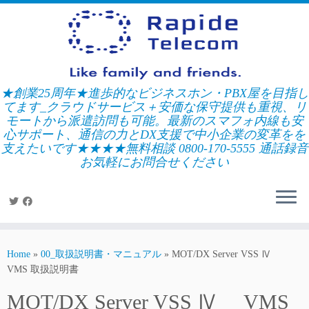
Skip
to
content
★創業25周年★進歩的なビジネスホン・PBX屋を目指し
てます_クラウドサービス＋安価な保守提供も重視、リ
モートから派遣訪問も可能。最新のスマフォ内線も安
心サポート、通信の力とDX支援で中小企業の変革をを
支えたいです★★★★無料相談 0800-170-5555 通話録音
お気軽にお問合せください
Home
»
00_取扱説明書・マニュアル
»
MOT/DX Server VSS Ⅳ
VMS 取扱説明書
MOT/DX Server VSS Ⅳ VMS