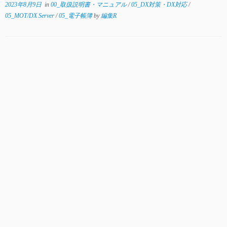
2023年8月9日
in
00_取扱説明書・マニュアル
/
05_DX対策・DX対応
/
05_MOT/DX Server
/
05_電子帳簿
by
編集R