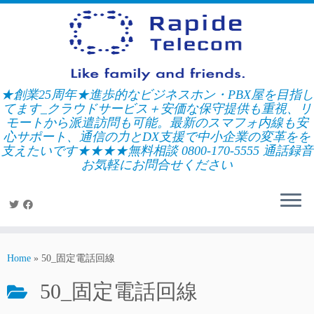
Skip
to
content
★創業25周年★進歩的なビジネスホン・PBX屋を目指し
てます_クラウドサービス＋安価な保守提供も重視、リ
モートから派遣訪問も可能。最新のスマフォ内線も安
心サポート、通信の力とDX支援で中小企業の変革をを
支えたいです★★★★無料相談 0800-170-5555 通話録音
お気軽にお問合せください
Home
»
50_固定電話回線
50_固定電話回線