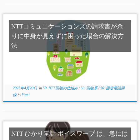
NTTコミュニケーションズの請求書が余
りに中身が見えずに困った場合の解決方
法
2025年4月20日
in
50_NTT回線の仕組み
/
50_回線系
/
50_固定電話回
線
by
Yumi
NTT ひかり電話 ボイスワープ は、急には