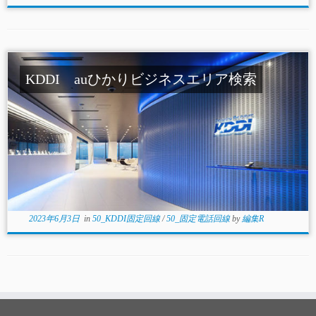
KDDI auひかりビジネスエリア検索
2023年6月3日
in
50_KDDI固定回線
/
50_固定電話回線
by
編集R