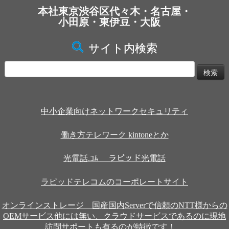
本社東京渋谷区代々木・名古屋・
小田原・東伊豆・大阪
サイト内検索
検
索:
中小企業向けネットワークセキュリティ
働き方テレワーク kintoneとか
光電話.ｺﾑ ラピッド光電話
ラピッドテレコムのコーポレートサイト
オンラインストレージ 国産国内Serverで信頼のNTT様からの
OEMサービス他には無い、クラウドサービスであるのに現地
訪問サポートも有るのが特徴です！