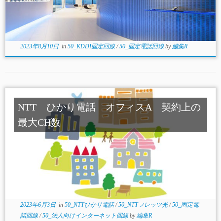
2023年8月10日
in
50_KDDI固定回線
/
50_固定電話回線
by
編集R
NTT ひかり電話 オフィスA 契約上の
最大CH数
2023年6月3日
in
50_NTTひかり電話
/
50_NTTフレッツ光
/
50_固定電
話回線
/
50_法人向けインターネット回線
by
編集R