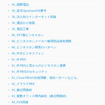
50_国際電話
50_楽天OpenGate050番号
50_法人向けインターネット回線
50_通話かけ放題
59_電話工事
60_NTT製ビジネスホン
60_ビジネスホンメーカー修理部品保有期限
60_ビジネスホン障害のパターン
60_中古ビジネスフォン
61_IP-PBX
61_IP-PBXと昔からのビジネスホン連携
61_IP-PBXのセキュリティ
62_Cloud PBXの仕組理解、他社パターンなども。
62_クラウドPBX
63_拠点間接続
63_複数オフィス間内線化（拠点間接続）
64_FAX回線