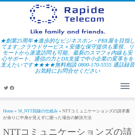
Skip
to
content
★創業25周年★進歩的なビジネスホン・PBX屋を目指し
てます_クラウドサービス＋安価な保守提供も重視、リ
モートから派遣訪問も可能。最新のスマフォ内線も安
心サポート、通信の力とDX支援で中小企業の変革をを
支えたいです★★★★無料相談 0800-170-5555 通話録音
お気軽にお問合せください
Home
»
50_NTT回線の仕組み
»
NTTコミュニケーションズの請求書
が余りに中身が見えずに困った場合の解決方法
NTTコミュニケーションズの請