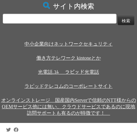
サイト内検索
検
索:
中小企業向けネットワークセキュリティ
働き方テレワーク kintoneとか
光電話.ｺﾑ ラピッド光電話
ラピッドテレコムのコーポレートサイト
オンラインストレージ 国産国内Serverで信頼のNTT様からの
OEMサービス他には無い、クラウドサービスであるのに現地
訪問サポートも有るのが特徴です！