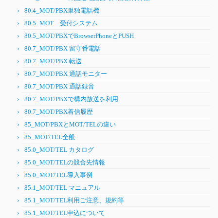
80.4_MOT/PBX単独電話機
80.5_MOT 受付システム
80.5_MOT/PBXでBrowserPhoneとPUSH
80.7_MOT/PBX 留守番電話
80.7_MOT/PBX 転送
80.7_MOT/PBX 通話モニター
80.7_MOT/PBX 通話録音
80.7_MOT/PBXで構内放送を利用
80.7_MOT/PBX着信履歴
85_MOT/PBXとMOT/TELの違い
85_MOT/TEL全般
85.0_MOT/TEL カタログ
85.0_MOT/TELの競合先情報
85.0_MOT/TEL導入事例
85.1_MOT/TEL マニュアル
85.1_MOT/TEL利用ご注意、規約等
85.1_MOT/TEL申込について