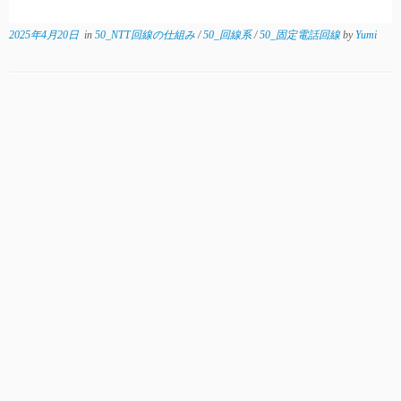
2025年4月20日
in
50_NTT回線の仕組み
/
50_回線系
/
50_固定電話回線
by
Yumi