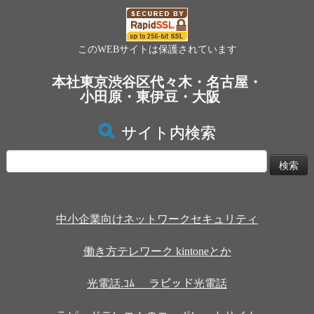
このWEBサイトは保護されています
本社東京渋谷区代々木・名古屋・
小田原・東伊豆・大阪
サイト内検索
検
索:
中小企業向けネットワークセキュリティ
働き方テレワーク kintoneとか
光電話.ｺﾑ ラピッド光電話