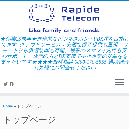
Skip
to
content
★創業25周年★進歩的なビジネスホン・PBX屋を目指し
てます_クラウドサービス＋安価な保守提供も重視、リ
モートから派遣訪問も可能。最新のスマフォ内線も安
心サポート、通信の力とDX支援で中小企業の変革をを
支えたいです★★★★無料相談 0800-170-5555 通話録音
お気軽にお問合せください
Home
»
トップページ
トップページ