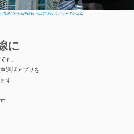
ォ内線
/
スマホ内線
by
WEB管理人 ラピッドテレコム
線に
人所有のスマフォでも、
声通話アプリを
ます。
す