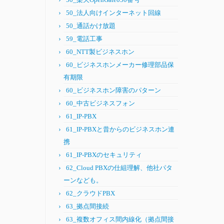
50_法人向けインターネット回線
50_通話かけ放題
59_電話工事
60_NTT製ビジネスホン
60_ビジネスホンメーカー修理部品保
有期限
60_ビジネスホン障害のパターン
60_中古ビジネスフォン
61_IP-PBX
61_IP-PBXと昔からのビジネスホン連
携
61_IP-PBXのセキュリティ
62_Cloud PBXの仕組理解、他社パタ
ーンなども。
62_クラウドPBX
63_拠点間接続
63_複数オフィス間内線化（拠点間接