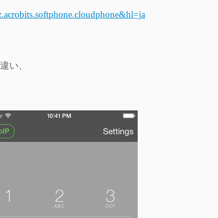
cz.acrobits.softphone.cloudphone&hl=ja
違い、