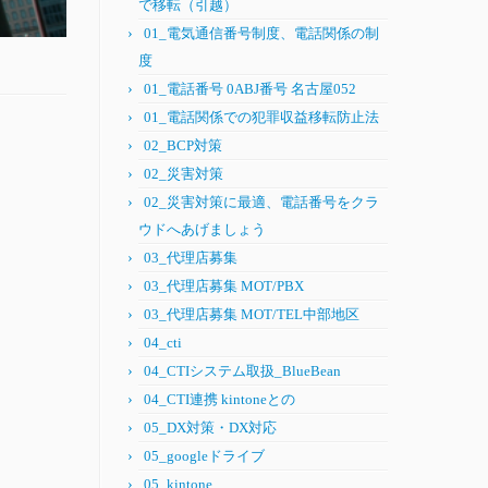
で移転（引越）
01_電気通信番号制度、電話関係の制
度
01_電話番号 0ABJ番号 名古屋052
01_電話関係での犯罪収益移転防止法
02_BCP対策
02_災害対策
02_災害対策に最適、電話番号をクラ
ウドへあげましょう
03_代理店募集
03_代理店募集 MOT/PBX
03_代理店募集 MOT/TEL中部地区
04_cti
04_CTIシステム取扱_BlueBean
04_CTI連携 kintoneとの
05_DX対策・DX対応
05_googleドライブ
05_kintone