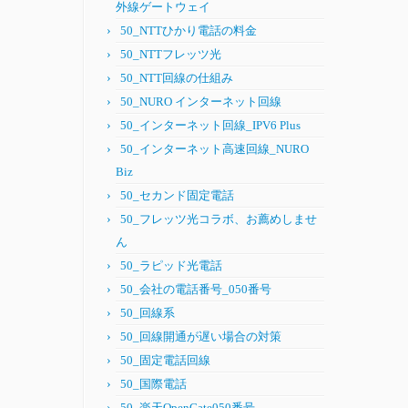
外線ゲートウェイ
50_NTTひかり電話の料金
50_NTTフレッツ光
50_NTT回線の仕組み
50_NURO インターネット回線
50_インターネット回線_IPV6 Plus
50_インターネット高速回線_NURO
Biz
50_セカンド固定電話
50_フレッツ光コラボ、お薦めしませ
ん
50_ラピッド光電話
50_会社の電話番号_050番号
50_回線系
50_回線開通が遅い場合の対策
50_固定電話回線
50_国際電話
50_楽天OpenGate050番号