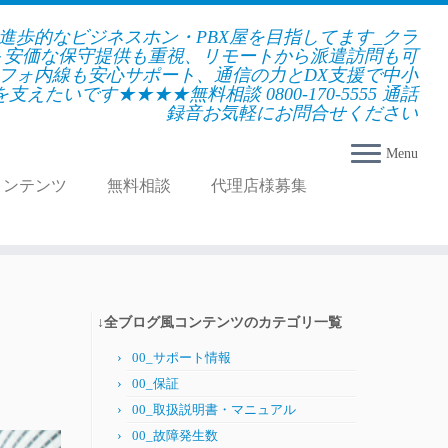
★進歩的なビジネスホン・PBX屋を目指してます_クラ
＋安価な保守提供も重視、リモートから派遣訪問も可
フォ内線も安心サポート、通信の力とDX支援で中小
えたいです★★★★無料相談 0800-170-5555 通話
録音お気軽にお問合せください
Menu
コンテンツ
無料相談
代理店様募集
↓全ブログ風コンテンツのカテゴリ一覧
の
00_サポート情報
00_保証
00_取扱説明書・マニュアル
00_故障発生数