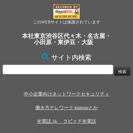
このWEBサイトは保護されています
本社東京渋谷区代々木・名古屋・
小田原・東伊豆・大阪
サイト内検索
検
索:
中小企業向けネットワークセキュリティ
働き方テレワーク kintoneとか
光電話.ｺﾑ ラピッド光電話