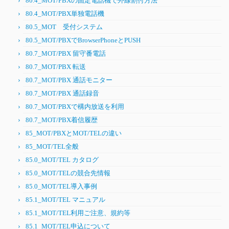
80.4_MOT/PBXの固定電話機で外線割付方法
80.4_MOT/PBX単独電話機
80.5_MOT 受付システム
80.5_MOT/PBXでBrowserPhoneとPUSH
80.7_MOT/PBX 留守番電話
80.7_MOT/PBX 転送
80.7_MOT/PBX 通話モニター
80.7_MOT/PBX 通話録音
80.7_MOT/PBXで構内放送を利用
80.7_MOT/PBX着信履歴
85_MOT/PBXとMOT/TELの違い
85_MOT/TEL全般
85.0_MOT/TEL カタログ
85.0_MOT/TELの競合先情報
85.0_MOT/TEL導入事例
85.1_MOT/TEL マニュアル
85.1_MOT/TEL利用ご注意、規約等
85.1_MOT/TEL申込について