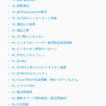
50_国際電話
50_楽天OpenGate050番号
50_法人向けインターネット回線
50_通話かけ放題
59_電話工事
60_NTT製ビジネスホン
60_ビジネスホンメーカー修理部品保有期限
60_ビジネスホン障害のパターン
60_中古ビジネスフォン
61_IP-PBX
61_IP-PBXと昔からのビジネスホン連携
61_IP-PBXのセキュリティ
62_Cloud PBXの仕組理解、他社パターンなども。
62_クラウドPBX
63_拠点間接続
63_複数オフィス間内線化（拠点間接続）
64_FAX回線