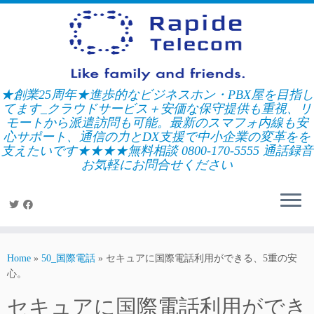
Skip
to
content
★創業25周年★進歩的なビジネスホン・PBX屋を目指し
てます_クラウドサービス＋安価な保守提供も重視、リ
モートから派遣訪問も可能。最新のスマフォ内線も安
心サポート、通信の力とDX支援で中小企業の変革をを
支えたいです★★★★無料相談 0800-170-5555 通話録音
お気軽にお問合せください
Home
»
50_国際電話
»
セキュアに国際電話利用ができる、5重の安
心。
セキュアに国際電話利用ができ