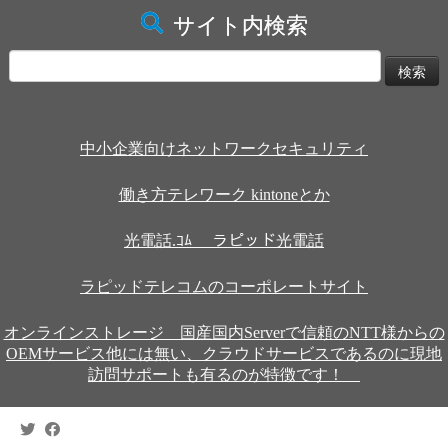
サイト内検索
検
索:
中小企業向けネットワークセキュリティ
働き方テレワーク kintoneとか
光電話.ｺﾑ ラピッド光電話
ラピッドテレコムのコーポレートサイト
オンラインストレージ 国産国内Serverで信頼のNTT様からの
OEMサービス他には無い、クラウドサービスであるのに現地
訪問サポートも有るのが特徴です！