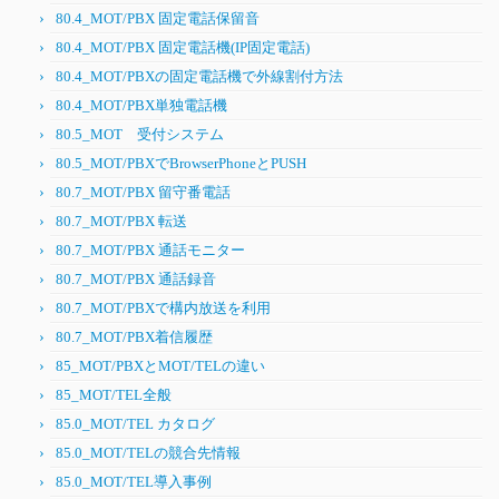
80.4_MOT/PBX 固定電話保留音
80.4_MOT/PBX 固定電話機(IP固定電話)
80.4_MOT/PBXの固定電話機で外線割付方法
80.4_MOT/PBX単独電話機
80.5_MOT 受付システム
80.5_MOT/PBXでBrowserPhoneとPUSH
80.7_MOT/PBX 留守番電話
80.7_MOT/PBX 転送
80.7_MOT/PBX 通話モニター
80.7_MOT/PBX 通話録音
80.7_MOT/PBXで構内放送を利用
80.7_MOT/PBX着信履歴
85_MOT/PBXとMOT/TELの違い
85_MOT/TEL全般
85.0_MOT/TEL カタログ
85.0_MOT/TELの競合先情報
85.0_MOT/TEL導入事例