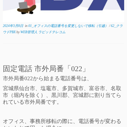
2024年3月8日
in
01_オフィスの電話番号を変更しないで移転（引越）
/
62_クラ
ウドPBX
by
WEB管理人 ラピッドテレコム
固定電話 市外局番「022」
市外局番022から始まる電話番号
は、
宮城県仙台市、塩竈市、多賀城市、富谷市、名取
市（堀内を除く）、黒川郡、宮城郡に割り当てら
れている市外局番です。
オフィス、事務所移転の際に、電話番号が変わる