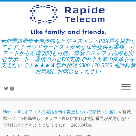
Skip
to
content
★創業25周年★進歩的なビジネスホン・PBX屋を目指し
てます_クラウドサービス＋安価な保守提供も重視、リ
モートから派遣訪問も可能。最新のスマフォ内線も安
心サポート、通信の力とDX支援で中小企業の変革をを
支えたいです★★★★無料相談 0800-170-5555 通話録音
お気軽にお問合せください
Home
»
01_オフィスの電話番号を変更しないで移転（引越）
»
宮城
県 022 市外局番も、クラウドPBXにすれば電話番号が変更しない
で移転ができるようになりました 240308現在