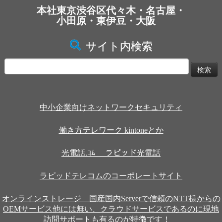
本社東京渋谷区代々木・名古屋・
小田原・東伊豆・大阪
サイト内検索
検
索:
中小企業向けネットワークセキュリティ
働き方テレワーク kintoneとか
光電話.ｺﾑ ラピッド光電話
ラピッドテレコムのコーポレートサイト
オンラインストレージ 国産国内Serverで信頼のNTT様からの
OEMサービス他には無い、クラウドサービスであるのに現地
訪問サポートも有るのが特徴です！