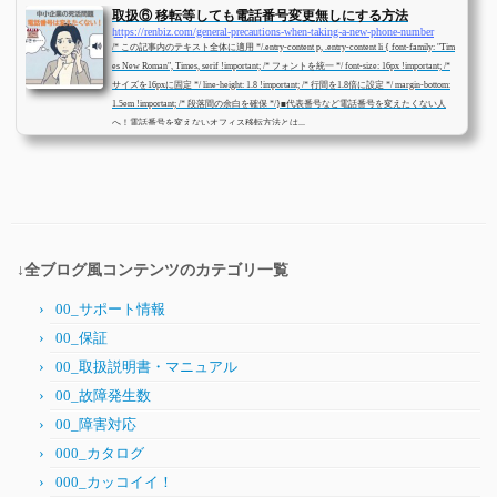
取扱⑥ 移転等しても電話番号変更無しにする方法
https://renbiz.com/general-precautions-when-taking-a-new-phone-number
/* この記事内のテキスト全体に適用 */.entry-content p, .entry-content li { font-family: "Tim
es New Roman", Times, serif !important; /* フォントを統一 */ font-size: 16px !important; /*
サイズを16pxに固定 */ line-height: 1.8 !important; /* 行間を1.8倍に設定 */ margin-bottom:
1.5em !important; /* 段落間の余白を確保 */}■代表番号など電話番号を変えたくない人
へ！電話番号を変えないオフィス移転方法とは...
↓全ブログ風コンテンツのカテゴリ一覧
00_サポート情報
00_保証
00_取扱説明書・マニュアル
00_故障発生数
00_障害対応
000_カタログ
000_カッコイイ！