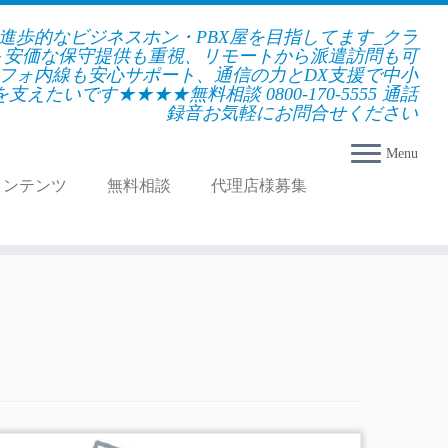
★進歩的なビジネスホン・PBX屋を目指してます_クラ
＋安価な保守提供も重視、リモートから派遣訪問も可
フォ内線も安心サポート、通信の力とDX支援で中小
えたいです★★★★無料相談 0800-170-5555 通話
録音お気軽にお問合せください
Menu
コンテンツ
無料相談
代理店様募集