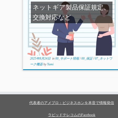
ネットギア製品保証規定、
交換対応など
2025年8月24日
in
00_サポート情報
/
00_保証
/
07_ネットワ
ーク機器
by
Yumi
代表者のアメブロ：ビジネスホンを本音で情報発信
ラピッドテレコムのFacebook