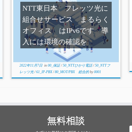
NTT東日本 フレッツ光に
組合せサービス まるらく
オフィス はIPv6です 導
入には環境の確認を
2022年11月7日
in
00_保証
/
50_NTTひかり電話
/
50_NTTフ
レッツ光
/
61_IP-PBX
/
80_MOT/PBX 総合的
by
0001
無料相談