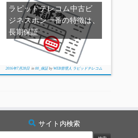
ラピッドテレコム中古ビ
ジネスホン一番の特徴は、
長期保証
2016年7月28日
in
00_保証
by
WEB管理人 ラピッドテレコム
サイト内検索
検