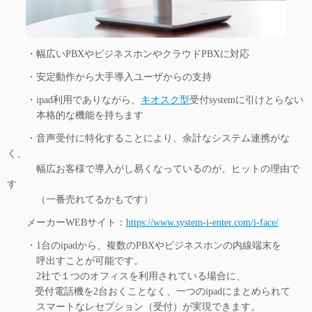
・幅広いPBXやビジネスホンやクラウドPBXに対応
・安定動作から大手導入ユーザからの支持
・ipad利用でありながら、
キオスク型
受付systemに引けとらない
本格的な機能を持ちます
・音声受付に特化することにより、余計なシステム連携がな
く、
幅広お客様で導入がし易くなっているのが、ヒットの理由で
す
（一番売れてるかもです）
メーカーWEBサイト：
https://www.system-i-enter.com/i-face/
・1台のipadから、複数のPBXやビジネスホンの内線端末を
呼出すことが可能です。
2社で１つのオフィスを利用されている場合に、
受付電話機を2台おくことなく、一つのipadにまとめられて
スマートなレセプション（受付）が実現できます。