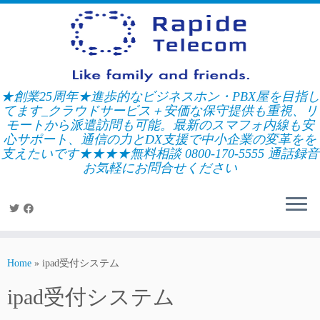
Skip
to
content
★創業25周年★進歩的なビジネスホン・PBX屋を目指し
てます_クラウドサービス＋安価な保守提供も重視、リ
モートから派遣訪問も可能。最新のスマフォ内線も安
心サポート、通信の力とDX支援で中小企業の変革をを
支えたいです★★★★無料相談 0800-170-5555 通話録音
お気軽にお問合せください
Home
»
ipad受付システム
ipad受付システム